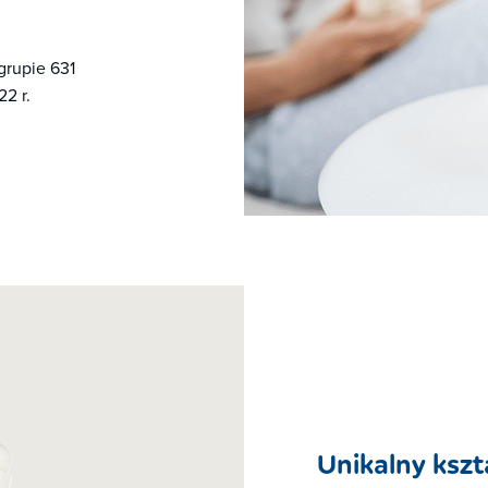
grupie 631
2 r.
Unikalny kszta