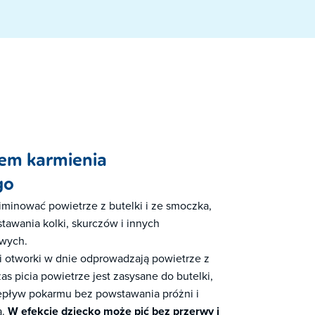
tem karmienia
go
iminować powietrze z butelki i ze smoczka,
tawania kolki, skurczów i innych
owych.
 otworki w dnie odprowadzają powietrze z
as picia powietrze jest zasysane do butelki,
epływ pokarmu bez powstawania próżni i
a.
W efekcie dziecko może pić bez przerwy i