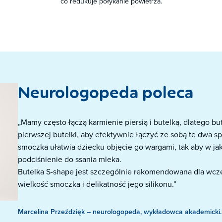
co redukuje połykanie powietrza.
Neurologopeda poleca
„Mamy często łączą karmienie piersią i butelką, dlatego b
pierwszej butelki, aby efektywnie łączyć ze sobą te dwa s
smoczka ułatwia dziecku objęcie go wargami, tak aby w ja
podciśnienie do ssania mleka.
Butelka S-shape jest szczególnie rekomendowana dla wcz
wielkość smoczka i delikatność jego silikonu.”
Marcelina Przeździęk – neurologopeda, wykładowca akademicki.