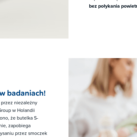
bez połykania powiet
w badaniach!
przez niezależny
Group w Holandii
ono, że butelka S-
nie, zapobiega
sysaniu przez smoczek