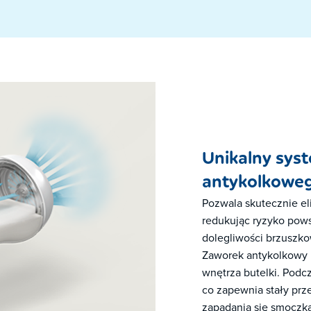
Unikalny sys
antykolkowe
Pozwala skutecznie el
redukując ryzyko pows
dolegliwości brzuszk
Zaworek antykolkowy i
wnętrza butelki. Podcz
co zapewnia stały prz
zapadania się smoczk