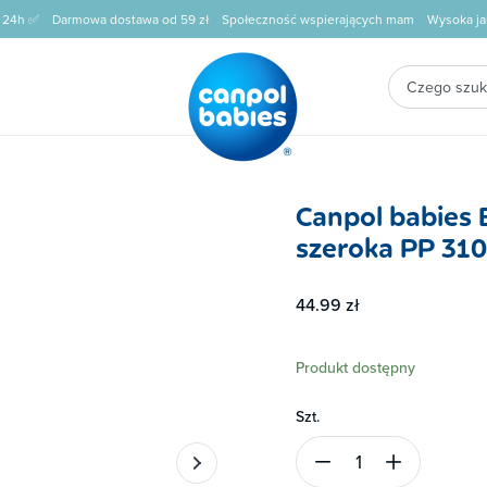
 24h ✅
Darmowa dostawa od 59 zł
Społeczność wspierających mam
Wysoka ja
Canpol babies 
szeroka PP 310
44.99 zł
Produkt dostępny
Szt.
1