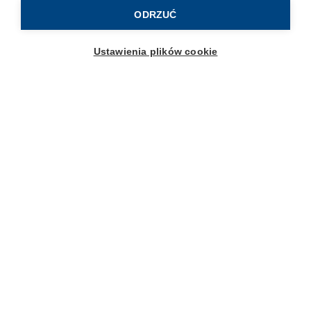
ODRZUĆ
Obsługa klienta
Ustawienia plików cookie
FAQ
Kontakt
Moje konto
Dostawa i płatności
Zwroty i reklamacje
Regulaminy promocji
Wsparcie dla mam
Forum
Porady mam
Testowanie produktów
Poznaj nas