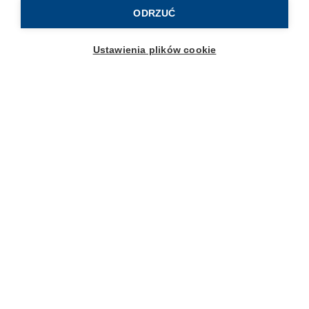
ODRZUĆ
Obsługa klienta
Ustawienia plików cookie
FAQ
Kontakt
Moje konto
Dostawa i płatności
Zwroty i reklamacje
Regulaminy promocji
Wsparcie dla mam
Forum
Porady mam
Testowanie produktów
Poznaj nas