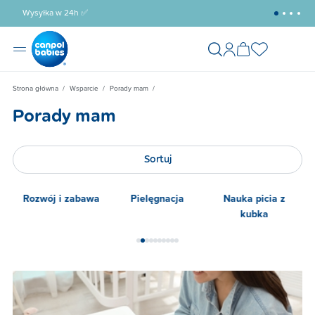
Wysyłka w 24h ✅
Darmowa
Strona główna
Wsparcie
Porady mam
Porady mam
Sortuj
a
Pielęgnacja
Nauka picia z
Wychowanie
kubka