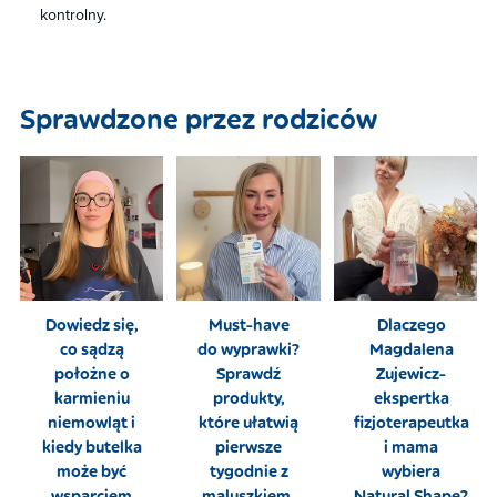
kontrolny.
Sprawdzone przez rodziców​
Dowiedz się,
Must-have
Dlaczego
co sądzą
do wyprawki?
Magdalena
położne o
Sprawdź
Zujewicz-
karmieniu
produkty,
ekspertka
niemowląt i
które ułatwią
fizjoterapeutka
kiedy butelka
pierwsze
i mama
może być
tygodnie z
wybiera
wsparciem
maluszkiem.
Natural Shape?