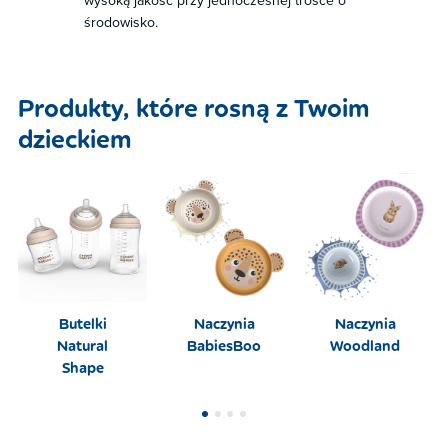
wysoką jakość przy jednoczesnej trosce o
środowisko.
Produkty, które rosną z Twoim
dzieckiem​
Butelki
Naczynia
Naczynia
Natural
BabiesBoo
Woodland
Shape