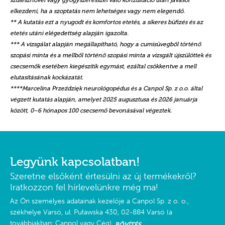
szülésznővel vagy gyógyszerésszel való konzultáció után javasol
elkezdeni, ha a szoptatás nem lehetséges vagy nem elegendő.
** A kutatás ezt a nyugodt és komfortos etetés, a sikeres büfizés és az
etetés utáni elégedettség alapján igazolta.
*** A vizsgálat alapján megállapítható, hogy a cumisüvegből történő
szopási minta és a mellből történő szopási minta a vizsgált újszülöttek és
csecsemők esetében kiegészítik egymást, ezáltal csökkentve a mell
elutasításának kockázatát.
****Marcelina Przeździęk neurológopédus és a Canpol Sp. z o.o. által
végzett kutatás alapján, amelyet 2025 augusztusa és 2026 januárja
között, 0–6 hónapos 100 csecsemő bevonásával végeztek.
Legyünk kapcsolatban!
Szeretne elsőként értesülni az új termékekről?
Iratkozzon fel hírlevelünkre még ma!
Az Ön személyes adatainak kezelője a Canpol Sp. z o. o.,
székhelye Varsó, ul. Puławska 430, 02-884 Varsó (a
továbbiakban: Canpol vagy Cég).
BŐVÍTÉS