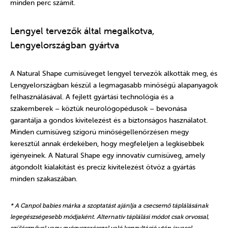
minden perc számít.
Lengyel tervezők által megalkotva,
Lengyelországban gyártva
A Natural Shape cumisüveget lengyel tervezők alkották meg, és
Lengyelországban készül a legmagasabb minőségű alapanyagok
felhasználásával. A fejlett gyártási technológia és a
szakemberek – köztük neurológopédusok – bevonása
garantálja a gondos kivitelezést és a biztonságos használatot.
Minden cumisüveg szigorú minőségellenőrzésen megy
keresztül annak érdekében, hogy megfeleljen a legkisebbek
igényeinek. A Natural Shape egy innovatív cumisüveg, amely
átgondolt kialakítást és precíz kivitelezést ötvöz a gyártás
minden szakaszában.
* A Canpol babies márka a szoptatást ajánlja a csecsemő táplálásának
legegészségesebb módjaként. Alternatív táplálási módot csak orvossal,