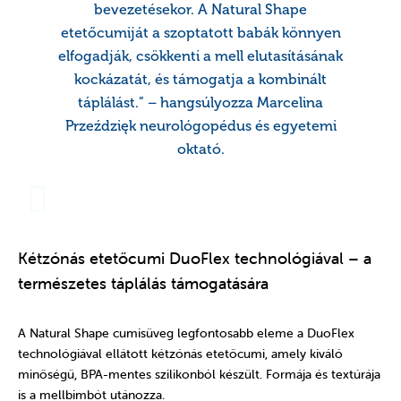
bevezetésekor. A Natural Shape
etetőcumiját a szoptatott babák könnyen
elfogadják, csökkenti a mell elutasításának
kockázatát, és támogatja a kombinált
táplálást.” – hangsúlyozza Marcelina
Przeździęk neurológopédus és egyetemi
oktató.
Kétzónás etetőcumi DuoFlex technológiával – a
természetes táplálás támogatására
A Natural Shape cumisüveg legfontosabb eleme a DuoFlex
technológiával ellátott kétzónás etetőcumi, amely kiváló
minőségű, BPA-mentes szilikonból készült. Formája és textúrája
is a mellbimbót utánozza.