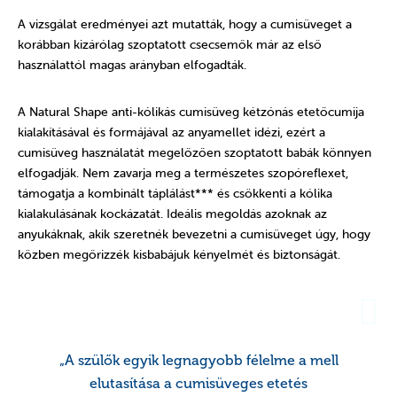
A vizsgálat eredményei azt mutatták, hogy a cumisüveget a
korábban kizárólag szoptatott csecsemők már az első
használattól magas arányban elfogadták.
A Natural Shape anti-kólikás cumisüveg kétzónás etetőcumija
kialakításával és formájával az anyamellet idézi, ezért a
cumisüveg használatát megelőzően szoptatott babák könnyen
elfogadják. Nem zavarja meg a természetes szopóreflexet,
támogatja a kombinált táplálást*** és csökkenti a kólika
kialakulásának kockázatát. Ideális megoldás azoknak az
anyukáknak, akik szeretnék bevezetni a cumisüveget úgy, hogy
közben megőrizzék kisbabájuk kényelmét és biztonságát.
„A szülők egyik legnagyobb félelme a mell
elutasítása a cumisüveges etetés