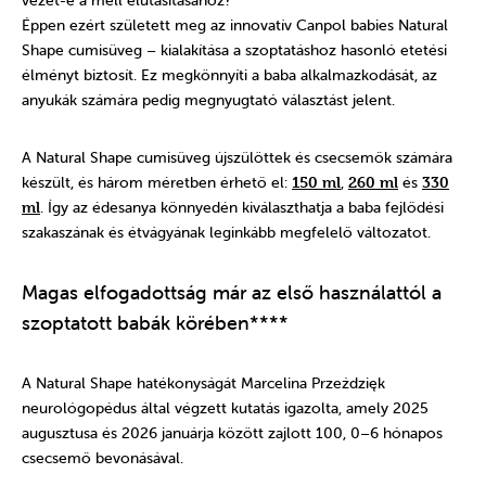
vezet-e a mell elutasításához?
Éppen ezért született meg az innovatív Canpol babies Natural
Shape cumisüveg – kialakítása a szoptatáshoz hasonló etetési
élményt biztosít. Ez megkönnyíti a baba alkalmazkodását, az
anyukák számára pedig megnyugtató választást jelent.
A Natural Shape cumisüveg újszülöttek és csecsemők számára
készült, és három méretben érhető el:
150 ml
,
260 ml
és
330
ml
. Így az édesanya könnyedén kiválaszthatja a baba fejlődési
szakaszának és étvágyának leginkább megfelelő változatot.
Magas elfogadottság már az első használattól a
szoptatott babák körében****
A Natural Shape hatékonyságát Marcelina Przeździęk
neurológopédus által végzett kutatás igazolta, amely 2025
augusztusa és 2026 januárja között zajlott 100, 0–6 hónapos
csecsemő bevonásával.