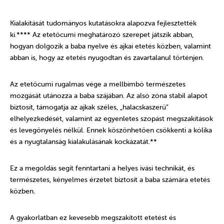
Kialakítását tudományos kutatásokra alapozva fejlesztették
ki.**** Az etetőcumi meghatározó szerepet játszik abban,
hogyan dolgozik a baba nyelve és ajkai etetés közben, valamint
abban is, hogy az etetés nyugodtan és zavartalanul történjen.
Az etetőcumi rugalmas vége a mellbimbó természetes
mozgását utánozza a baba szájában. Az alsó zóna stabil alapot
biztosít, támogatja az ajkak széles, „halacskaszerű”
elhelyezkedését, valamint az egyenletes szopást megszakítások
és levegőnyelés nélkül. Ennek köszönhetően csökkenti a kólika
és a nyugtalanság kialakulásának kockázatát.**
Ez a megoldás segít fenntartani a helyes ivási technikát, és
természetes, kényelmes érzetet biztosít a baba számára etetés
közben
.
A gyakorlatban ez kevesebb megszakított etetést és