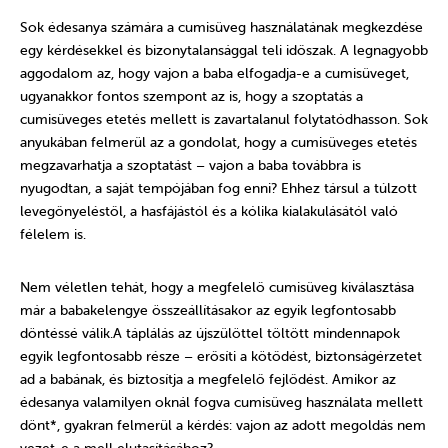
Sok édesanya számára a cumisüveg használatának megkezdése
egy kérdésekkel és bizonytalansággal teli időszak. A legnagyobb
aggodalom az, hogy vajon a baba elfogadja-e a cumisüveget,
ugyanakkor fontos szempont az is, hogy a szoptatás a
cumisüveges etetés mellett is zavartalanul folytatódhasson. Sok
anyukában felmerül az a gondolat, hogy a cumisüveges etetés
megzavarhatja a szoptatást – vajon a baba továbbra is
nyugodtan, a saját tempójában fog enni? Ehhez társul a túlzott
levegőnyeléstől, a hasfájástól és a kólika kialakulásától való
félelem is.
Nem véletlen tehát, hogy a megfelelő cumisüveg kiválasztása
már a babakelengye összeállításakor az egyik legfontosabb
döntéssé válik.A táplálás az újszülöttel töltött mindennapok
egyik legfontosabb része – erősíti a kötődést, biztonságérzetet
ad a babának, és biztosítja a megfelelő fejlődést. Amikor az
édesanya valamilyen oknál fogva cumisüveg használata mellett
dönt*, gyakran felmerül a kérdés: vajon az adott megoldás nem