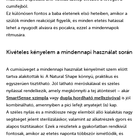
cumifejből.
Ez különösen fontos a baba életének első heteiben, amikor a
szülők minden reakcióját figyelik, és minden etetés hatással
lehet a nyugodt alvásra és pocakra, ezzel a mindennapok
ritmusára.
Kivételes kényelem a mindennapi használat során
A cumisüveget a mindennapi használat kényelmét szem előtt
tartva alakították ki. A Natural Shape könnyű, praktikus és
egyszerűen tisztítható. Jól látható mérőskálával és széles
nyílással rendelkezik, amely megkönnyíti a tej átöntését – akár
SmartSense szimpla
vagy
dupla hordható mellszívóval
is jól
kombinálható, amennyiben a pici lefejt anyatejet (is) kap.
A széles nyílás és a mindössze négy elemből álló kialakítás nagy
segítséget jelent sterilizáláskor, valamint az alkatrészek gyors és
alapos tisztításakor. Ezek a részletek a gyakorlatban rendkívül
fontosak, amikor az etetés naponta többször ismétlődik, és