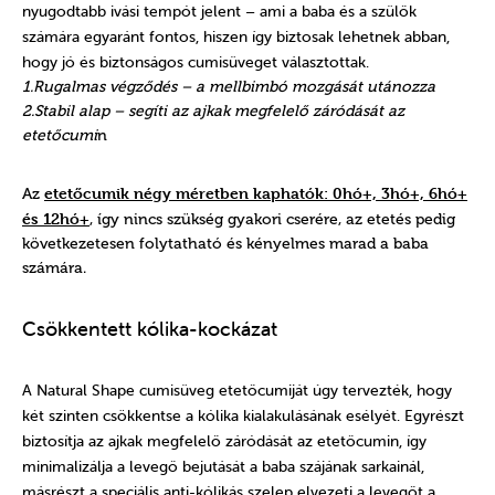
nyugodtabb ivási tempót jelent – ami a baba és a szülők
számára egyaránt fontos, hiszen így biztosak lehetnek abban,
hogy jó és biztonságos cumisüveget választottak.
1.Rugalmas végződés – a mellbimbó mozgását utánozza
2.Stabil alap – segíti az ajkak megfelelő záródását az
etetőcumi
n
etetőcumik négy méretben kaphatók: 0hó+, 3hó+, 6hó+
Az
és 12hó+
, így nincs szükség gyakori cserére, az etetés pedig
következetesen folytatható és kényelmes marad a baba
számára.
Csökkentett kólika-kockázat
A Natural Shape cumisüveg etetőcumiját úgy tervezték, hogy
két szinten csökkentse a kólika kialakulásának esélyét. Egyrészt
biztosítja az ajkak megfelelő záródását az etetőcumin, így
minimalizálja a levegő bejutását a baba szájának sarkainál,
másrészt a speciális anti-kólikás szelep elvezeti a levegőt a