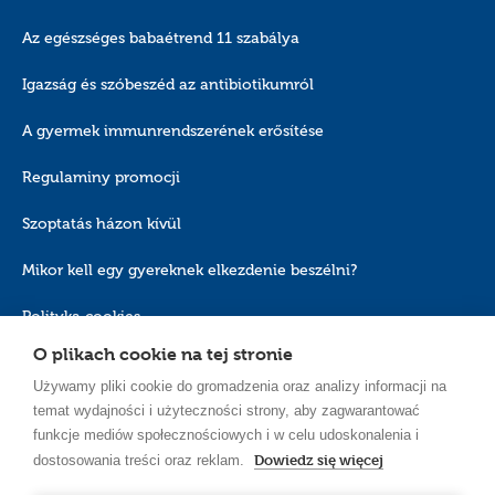
Az egészséges babaétrend 11 szabálya
Igazság és szóbeszéd az antibiotikumról
A gyermek immunrendszerének erősítése
Regulaminy promocji
Szoptatás házon kívül
Mikor kell egy gyereknek elkezdenie beszélni?
Polityka cookies
O plikach cookie na tej stronie
Używamy pliki cookie do gromadzenia oraz analizy informacji na
temat wydajności i użyteczności strony, aby zagwarantować
funkcje mediów społecznościowych i w celu udoskonalenia i
Dowiedz się więcej
dostosowania treści oraz reklam.
HU_HU