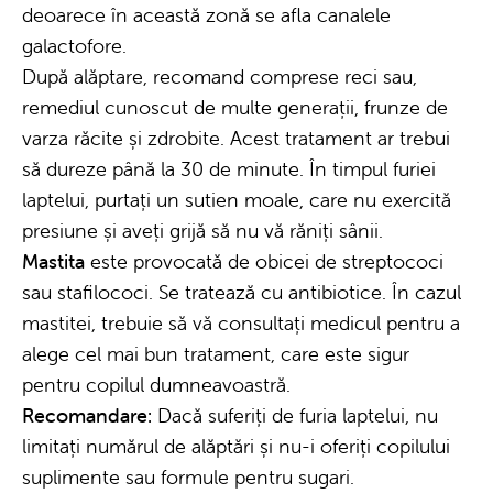
deoarece în această zonă se afla canalele
galactofore.
După alăptare, recomand comprese reci sau,
remediul cunoscut de multe generații, frunze de
varza răcite și zdrobite. Acest tratament ar trebui
să dureze până la 30 de minute. În timpul furiei
laptelui, purtați un sutien moale, care nu exercită
presiune și aveți grijă să nu vă răniți sânii.
Mastita
este provocată de obicei de streptococi
sau stafilococi. Se tratează cu antibiotice. În cazul
mastitei, trebuie să vă consultați medicul pentru a
alege cel mai bun tratament, care este sigur
pentru copilul dumneavoastră.
Recomandare:
Dacă suferiți de furia laptelui, nu
limitați numărul de alăptări și nu-i oferiți copilului
suplimente sau formule pentru sugari.