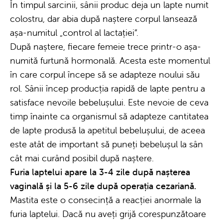
În timpul sarcinii, sânii produc deja un lapte numit
colostru, dar abia după naștere corpul lansează
așa-numitul „control al lactației”.
După naștere, fiecare femeie trece printr-o așa-
numită furtună hormonală. Acesta este momentul
în care corpul începe să se adapteze noului său
rol. Sânii încep producția rapidă de lapte pentru a
satisface nevoile bebelușului. Este nevoie de ceva
timp înainte ca organismul să adapteze cantitatea
de lapte produsă la apetitul bebelușului, de aceea
este atât de important să puneți bebelușul la sân
cât mai curând posibil după naștere.
Furia laptelui apare la 3-4 zile după nașterea
vaginală și la 5-6 zile după operația cezariană.
Mastita este o consecință a reacției anormale la
furia laptelui. Dacă nu aveți grijă corespunzătoare