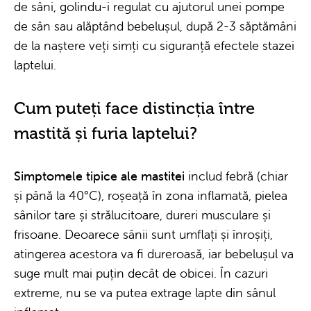
de sâni, golindu-i regulat cu ajutorul unei pompe
de sân sau alăptând bebelușul, după 2-3 săptămâni
de la naștere veți simți cu siguranță efectele stazei
laptelui.
Cum puteți face distincția între
mastită și furia laptelui?
Simptomele tipice ale mastitei
includ febră (chiar
și până la 40°C), roșeață în zona inflamată, pielea
sânilor tare și strălucitoare, dureri musculare și
frisoane. Deoarece sânii sunt umflați și înroșiți,
atingerea acestora va fi dureroasă, iar bebelușul va
suge mult mai puțin decât de obicei. În cazuri
extreme, nu se va putea extrage lapte din sânul