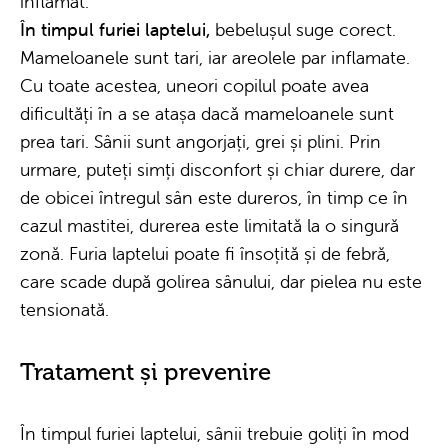
inflamat.
În timpul furiei laptelui,
bebelușul suge corect.
Mameloanele sunt tari, iar areolele par inflamate.
Cu toate acestea, uneori copilul poate avea
dificultăți în a se atașa dacă mameloanele sunt
prea tari. Sânii sunt angorjați, grei și plini. Prin
urmare, puteți simți disconfort și chiar durere, dar
de obicei întregul sân este dureros, în timp ce în
cazul mastitei, durerea este limitată la o singură
zonă. Furia laptelui poate fi însoțită și de febră,
care scade după golirea sânului, dar pielea nu este
tensionată.
Tratament și prevenire
În timpul furiei laptelui, sânii trebuie goliți în mod