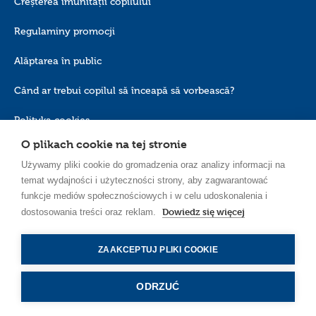
Creșterea imunității copilului
Regulaminy promocji
Alăptarea în public
Când ar trebui copilul să înceapă să vorbească?
Polityka cookies
O plikach cookie na tej stronie
Używamy pliki cookie do gromadzenia oraz analizy informacji na
temat wydajności i użyteczności strony, aby zagwarantować
funkcje mediów społecznościowych i w celu udoskonalenia i
Dowiedz się więcej
dostosowania treści oraz reklam.
RO_RO
ZAAKCEPTUJ PLIKI COOKIE
ODRZUĆ