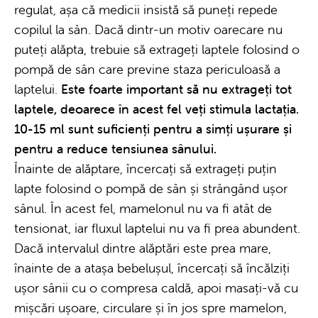
regulat, așa că medicii insistă să puneți repede
copilul la sân. Dacă dintr-un motiv oarecare nu
puteți alăpta, trebuie să extrageți laptele folosind o
pompă de sân care previne staza periculoasă a
laptelui.
Este foarte important să nu extrageți tot
laptele, deoarece în acest fel veți stimula lactația.
10-15 ml sunt suficienți pentru a simți ușurare și
pentru a reduce tensiunea sânului.
Înainte de alăptare, încercați să extrageți puțin
lapte folosind o pompă de sân și strângând ușor
sânul. În acest fel, mamelonul nu va fi atât de
tensionat, iar fluxul laptelui nu va fi prea abundent.
Dacă intervalul dintre alăptări este prea mare,
înainte de a atașa bebelușul, încercați să încălziți
ușor sânii cu o compresa caldă, apoi masați-vă cu
mișcări ușoare, circulare și în jos spre mamelon,