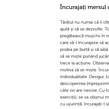
Încurajați mersul 
Târâtul nu numai că îi of
ajută și să se dezvolte. T
pregătească mușchii în mo
care să-l încurajeze să a
podea pe burtă și să aibă 
să se miște punând jucări
trece la acțiune. Observaț
motiva să se miște. Încur
individualitate. Desigur, t
descoperirea împrejurimilo
câte ori are nevoie. Cu to
exerciții), se va obișnui
cu ușurință, încurajați-l