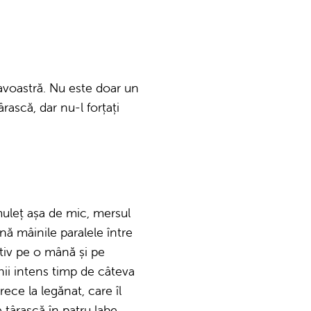
avoastră. Nu este doar un
rască, dar nu-l forțați
muleț așa de mic, mersul
ună mâinile paralele între
ativ pe o mână și pe
hii intens timp de câteva
rece la legănat, care îl
 târască în patru labe.