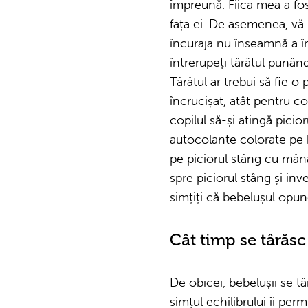
împreună. Fiica mea a fos
fața ei. De asemenea, vă 
încuraja nu înseamnă a î
întrerupeți târâtul punân
Târâtul ar trebui să fie o 
încrucișat, atât pentru co
copilul să-și atingă picio
autocolante colorate pe h
pe piciorul stâng cu mâna
spre piciorul stâng și inv
simțiți că bebelușul opune
Cât timp se târăsc
De obicei, bebelușii se tâ
simțul echilibrului îi per