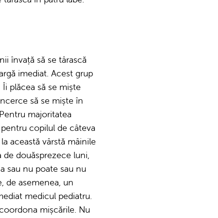
nii învață să se târască
eargă imediat. Acest grup
 Îi plăcea să se miște
 încerce să se miște în
 Pentru majoritatea
r pentru copilul de câteva
r la această vârstă mâinile
ta de douăsprezece luni,
ea sau nu poate sau nu
te, de asemenea, un
mediat medicul pediatru.
i coordona mișcările. Nu