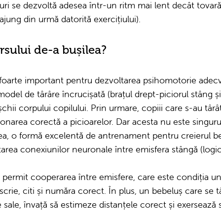
turi se dezvoltă adesea într-un ritm mai lent decât tovar
r ajung din urmă datorită exercițiului).
rsului de-a bușilea?
 foarte important pentru dezvoltarea psihomotorie adecva
del de târâre încrucișată (brațul drept-piciorul stâng și 
chii corpului copilului. Prin urmare, copiii care s-au târ
ționarea corectă a picioarelor. Dar acesta nu este singuru
ea, o formă excelentă de antrenament pentru creierul beb
ltarea conexiunilor neuronale între emisfera stângă (logic
, permit cooperarea între emisfere, care este condiția un
scrie, citi și număra corect. În plus, un bebeluș care se 
sale, învață să estimeze distanțele corect și exersează si