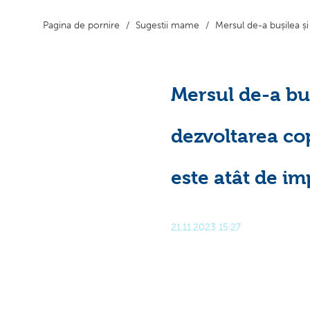
Pagina de pornire
Sugestii mame
Mersul de-a bușilea și
Mersul de-a buș
dezvoltarea cop
este atât de im
21.11.2023 15:27