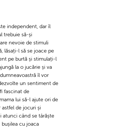
te independent, dar îl
l trebuie să-și
 are nevoie de stimuli
, lăsați-l să se joace pe
nt pe burtă și stimulați-l
jungă la o jucărie și va
a dumneavoastră îl vor
ă dezvolte un sentiment de
fi fascinat de
mama lui să-l ajute ori de
astfel de jocuri și
i atunci când se târăște
 bușilea cu joaca