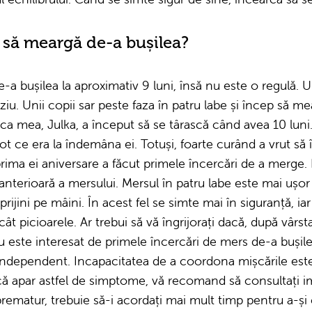
 să meargă de-a bușilea?
a bușilea la aproximativ 9 luni, însă nu este o regulă. U
ziu. Unii copii sar peste faza în patru labe și încep să m
ica mea, Julka, a început să se târască când avea 10 luni.
tot ce era la îndemâna ei. Totuși, foarte curând a vrut să
 prima ei aniversare a făcut primele încercări de a merge.
a anterioară a mersului. Mersul în patru labe este mai ușo
rijini pe mâini. În acest fel se simte mai în siguranță, ia
ât picioarele. Ar trebui să vă îngrijorați dacă, după vârs
 este interesat de primele încercări de mers de-a bușil
independent. Incapacitatea de a coordona mișcările es
că apar astfel de simptome, vă recomand să consultați i
rematur, trebuie să-i acordați mai mult timp pentru a-ș