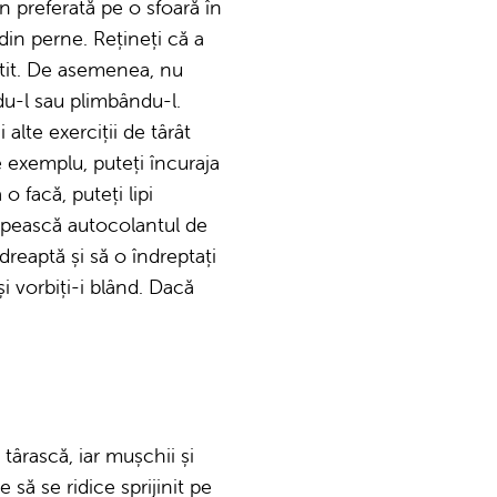
n preferată pe o sfoară în
din perne. Rețineți că a
ătit. De asemenea, nu
du-l sau plimbându-l.
 alte exerciții de târât
e exemplu, puteți încuraja
o facă, puteți lipi
lipească autocolantul de
reaptă și să o îndreptați
și vorbiți-i blând. Dacă
târască, iar mușchii și
 să se ridice sprijinit pe