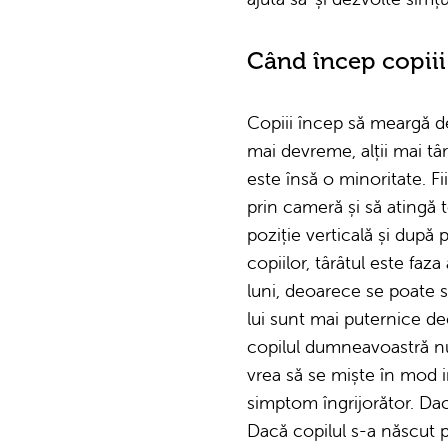
Când încep copiii
Copiii încep să meargă de-
mai devreme, alții mai târ
este însă o minoritate. Fi
prin cameră și să atingă 
poziție verticală și după
copiilor, târâtul este faz
luni, deoarece se poate sp
lui sunt mai puternice dec
copilul dumneavoastră nu
vrea să se miște în mod 
simptom îngrijorător. Da
Dacă copilul s-a născut p