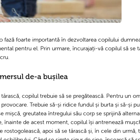
 o fază foarte importantă în dezvoltarea copilului dumne
ental pentru el. Prin urmare, încurajați-vă copilul să se tâ
cru.
 mersul de-a bușilea
 târască, copilul trebuie să se pregătească. Pentru un o
provocare. Trebuie să-și ridice fundul și burta și să-și p
se mișcă, greutatea întregului său corp se sprijină altern
e, înainte de acest moment, copilul își antrenează mușc
se rostogolească, apoi să se târască și, în cele din urmă, t
l echilibrului. Când se simte sigur de sine, încearcă să se