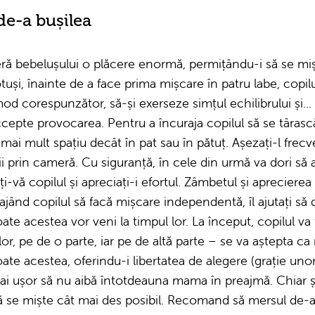
de-a bușilea
eră bebelușului o plăcere enormă, permițându-i să se miș
otuși, înainte de a face prima mișcare în patru labe, copilu
d corespunzător, să-și exerseze simțul echilibrului și...
ccepte provocarea. Pentru a încuraja copilul să se târască
mai mult spațiu decât în pat sau în pătuț. Așezați-l frecve
i prin cameră. Cu siguranță, în cele din urmă va dori să a
i-vă copilul și apreciați-i efortul. Zâmbetul și apreciere
ajând copilul să facă mișcare independentă, îl ajutați s
oate acestea vor veni la timpul lor. La început, copilul va 
r, pe de o parte, iar pe de altă parte – se va aștepta ca 
ate acestea, oferindu-i libertatea de alegere (grație unor 
 mai ușor să nu aibă întotdeauna mama în preajmă. Chiar ș
 să se miște cât mai des posibil. Recomand să mersul de-a