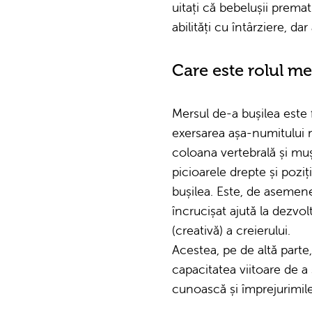
uitați că bebelușii prema
abilități cu întârziere, da
Care este rolul me
Mersul de-a bușilea este
exersarea așa-numitului mo
coloana vertebrală și muș
picioarele drepte și pozi
bușilea. Este, de asemen
încrucișat ajută la dezvo
(creativă) a creierului.
Acestea, pe de altă parte
capacitatea viitoare de a 
cunoască și împrejurimile 