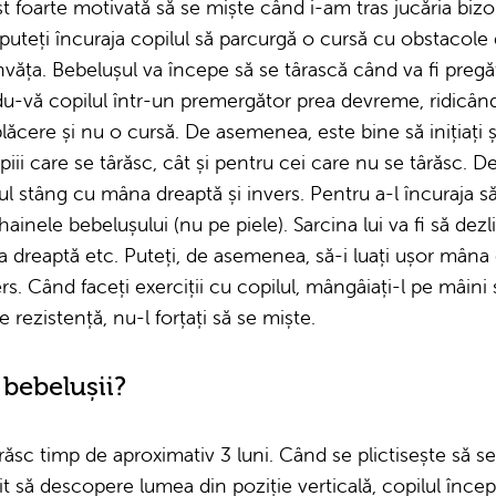
t foarte motivată să se miște când i-am tras jucăria bizo
puteți încuraja copilul să parcurgă o cursă cu obstacole 
nvăța. Bebelușul va începe să se târască când va fi preg
du-vă copilul într-un premergător prea devreme, ridicân
plăcere și nu o cursă. De asemenea, este bine să inițiați și
piii care se târăsc, cât și pentru cei care nu se târăsc. D
rul stâng cu mâna dreaptă și invers. Pentru a-l încuraja să 
ainele bebelușului (nu pe piele). Sarcina lui va fi să dez
 dreaptă etc. Puteți, de asemenea, să-i luați ușor mâna d
ers. Când faceți exerciții cu copilul, mângâiați-l pe mâini 
 rezistență, nu-l forțați să se miște.
 bebelușii?
răsc timp de aproximativ 3 luni. Când se plictisește să se 
mit să descopere lumea din poziție verticală, copilul începe