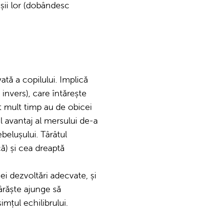
ășii lor (dobândesc
tă a copilului. Implică
invers), care întărește
ât mult timp au de obicei
l avantaj al mersului de-a
elușului. Târâtul
ă) și cea dreaptă
ei dezvoltări adecvate, și
târăște ajunge să
mțul echilibrului.