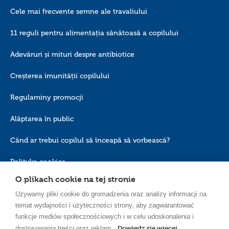
Cele mai frecvente semne ale travaliului
11 reguli pentru alimentația sănătoasă a copilului
Adevăruri și mituri despre antibiotice
Creșterea imunității copilului
Regulaminy promocji
Alăptarea în public
Când ar trebui copilul să înceapă să vorbească?
Polityka cookies
O plikach cookie na tej stronie
Używamy pliki cookie do gromadzenia oraz analizy informacji na
temat wydajności i użyteczności strony, aby zagwarantować
funkcje mediów społecznościowych i w celu udoskonalenia i
Dowiedz się więcej
dostosowania treści oraz reklam.