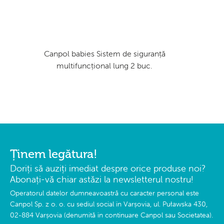
Canpol babies Sistem de siguranță
multifuncțional lung 2 buc.
Ținem legătura!
Doriți să auziți imediat despre orice produse noi?
Abonați-vă chiar astăzi la newsletterul nostru!
Operatorul datelor dumneavoastră cu caracter personal este
Canpol Sp. z o. o. cu sediul social în Varșovia, ul. Puławska 430,
02-884 Varșovia (denumită în continuare Canpol sau Societatea).