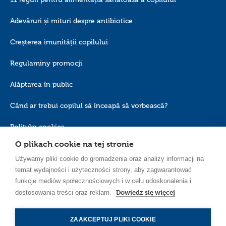
Adevăruri și mituri despre antibiotice
Creșterea imunității copilului
Regulaminy promocji
Alăptarea în public
Când ar trebui copilul să înceapă să vorbească?
Polityka cookies
O plikach cookie na tej stronie
Używamy pliki cookie do gromadzenia oraz analizy informacji na
temat wydajności i użyteczności strony, aby zagwarantować
funkcje mediów społecznościowych i w celu udoskonalenia i
Dowiedz się więcej
dostosowania treści oraz reklam.
RO_RO
ZAAKCEPTUJ PLIKI COOKIE