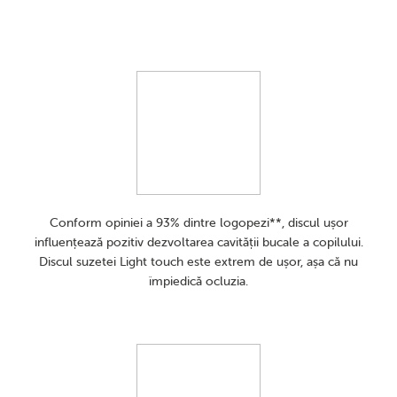
cuptorul cu microunde. Aveți nevoie doar de puțină apă și de
două minute pentru a vă asigura că suzetele sunt curate și
igienizate. Suzetele Light touch sunt disponibile în câteva
colecții unice, moderne și în diferite mărimi – cresc împreună
cu cel mic.
Produs fără bisfenol A
Vârsta recomandată 0-6 luni
Conform opiniei a 93% dintre logopezi**, discul ușor
Se poate steriliza într-un sterilizator cu abur
influențează pozitiv dezvoltarea cavității bucale a copilului.
Discul suzetei Light touch este extrem de ușor, așa că nu
împiedică ocluzia.