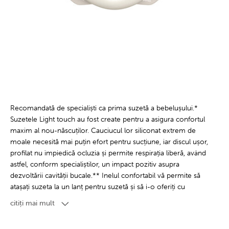
Recomandată de specialiști ca prima suzetă a bebelușului.*
Suzetele Light touch au fost create pentru a asigura confortul
maxim al nou-născuților. Cauciucul lor siliconat extrem de
moale necesită mai puțin efort pentru sucțiune, iar discul ușor,
profilat nu împiedică ocluzia și permite respirația liberă, având
astfel, conform specialiștilor, un impact pozitiv asupra
dezvoltării cavității bucale.** Inelul confortabil vă permite să
atașați suzeta la un lanț pentru suzetă și să i-o oferiți cu
ușurință copilului. Suzetele Light touch sunt ușor de păstrat
citiți mai mult
curate cu ajutorul cutiei moderne, care poate fi utilizată pentru
depozitare, dar și pentru sterilizarea rapidă și practică în