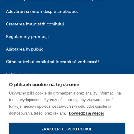
Adevăruri și mituri despre antibiotice
Creșterea imunității copilului
Regulaminy promocji
Alăptarea în public
Când ar trebui copilul să înceapă să vorbească?
Polityka cookies
O plikach cookie na tej stronie
Używamy pliki cookie do gromadzenia oraz analizy informacji na
temat wydajności i użyteczności strony, aby zagwarantować
funkcje mediów społecznościowych i w celu udoskonalenia i
Dowiedz się więcej
dostosowania treści oraz reklam.
RO_RO
ZAAKCEPTUJ PLIKI COOKIE