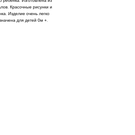
 ребенка. Изготовлена из
лов. Красочные рисунки и
нка. Изделие очень легко
значена для детей 0м +.