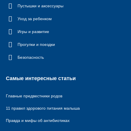
обработке (право на переносимость данных).
Пустышки и аксессуары
Если вы сочтете, что ваши персональные данные обрабатываются неправомерно,
вы можете подать жалобу в надзорный орган (в Польше: UODO, Stawki 2,
Уход за ребенком
Warszawa).
Вопросы и обращения
Игры и развитие
Если у вас возникнут вопросы о защите персональных данных и связанных с
Прогулки и поездки
ними правах, обратитесь в наш отдел информационной безопасности:
iod@canpolbabies.com
;
Безопасность
Canpol Sp. z o. o., Puławska 430, 02-884 Warszawa.
Самые интересные статьи
Главные предвестники родов
11 правил здорового питания малыша
Правда и мифы об антибиотиках