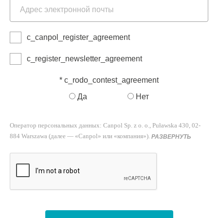
c_canpol_register_agreement
c_register_newsletter_agreement
* c_rodo_contest_agreement
Да
Нет
Оператор персональных данных: Canpol Sp. z o. o., Puławska 430, 02-
884 Warszawa (далее — «Canpol» или «компания»).
РАЗВЕРНУТЬ
С какой целью и на каком основании мы обрабатываем ваши
данные?
Canpol собирает и использует (обрабатывает) ваши персональные данные, чтобы:
• выполнять договорные обязательства перед вами, включая обеспечение
работы сайта https://lovibaby.com и его сервисов.
Правовым основанием для обработки персональных данных в этом случае