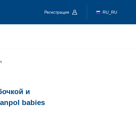
Регистрация
RU_RU
л
бочкой и
anpol babies