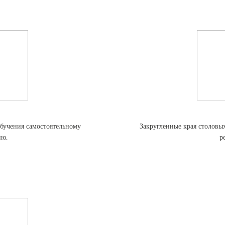
обучения самостоятельному
Закругленные края столовы
ию.
р