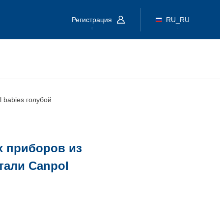
Регистрация
RU_RU
 babies голубой
х приборов из
тали Canpol