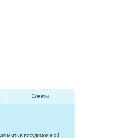
Советы
ьзя мыть в посудомоечной