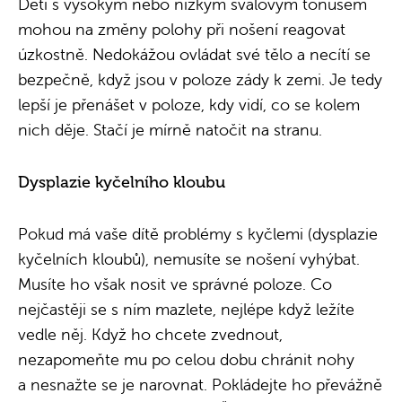
Děti s vysokým nebo nízkým svalovým tonusem
mohou na změny polohy při nošení reagovat
úzkostně. Nedokážou ovládat své tělo a necítí se
bezpečně, když jsou v poloze zády k zemi. Je tedy
lepší je přenášet v poloze, kdy vidí, co se kolem
nich děje. Stačí je mírně natočit na stranu.
Dysplazie kyčelního kloubu
Pokud má vaše dítě problémy s kyčlemi (dysplazie
kyčelních kloubů), nemusíte se nošení vyhýbat.
Musíte ho však nosit ve správné poloze. Co
nejčastěji se s ním mazlete, nejlépe když ležíte
vedle něj. Když ho chcete zvednout,
nezapomeňte mu po celou dobu chránit nohy
a nesnažte se je narovnat. Pokládejte ho převážně