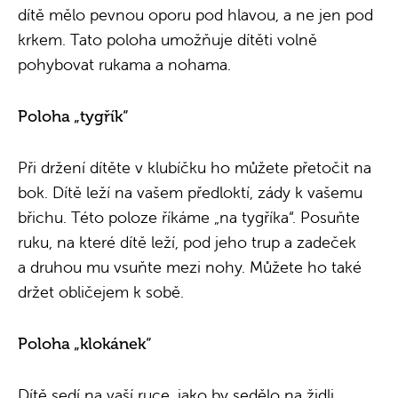
dítě mělo pevnou oporu pod hlavou, a ne jen pod
krkem. Tato poloha umožňuje dítěti volně
pohybovat rukama a nohama.
Poloha „tygřík“
Při držení dítěte v klubíčku ho můžete přetočit na
bok. Dítě leží na vašem předloktí, zády k vašemu
břichu. Této poloze říkáme „na tygříka“. Posuňte
ruku, na které dítě leží, pod jeho trup a zadeček
a druhou mu vsuňte mezi nohy. Můžete ho také
držet obličejem k sobě.
Poloha „klokánek“
Dítě sedí na vaší ruce, jako by sedělo na židli