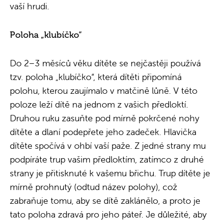
vaší hrudi.
Poloha „klubíčko“
Do 2–3 měsíců věku dítěte se nejčastěji používá
tzv. poloha „klubíčko“, která dítěti připomíná
polohu, kterou zaujímalo v matčině lůně. V této
poloze leží dítě na jednom z vašich předloktí.
Druhou ruku zasuňte pod mírně pokrčené nohy
dítěte a dlaní podepřete jeho zadeček. Hlavička
dítěte spočívá v ohbí vaší paže. Z jedné strany mu
podpíráte trup vašim předloktím, zatímco z druhé
strany je přitisknuté k vašemu břichu. Trup dítěte je
mírně prohnutý (odtud název polohy), což
zabraňuje tomu, aby se dítě zaklánělo, a proto je
tato poloha zdravá pro jeho páteř. Je důležité, aby