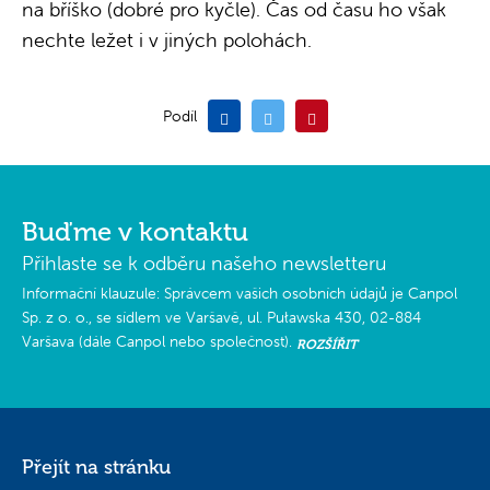
na bříško (dobré pro kyčle). Čas od času ho však
nechte ležet i v jiných polohách.
Podíl
Buďme v kontaktu
Přihlaste se k odběru našeho newsletteru
Informační klauzule: Správcem vašich osobních údajů je Canpol
Sp. z o. o., se sídlem ve Varšavě, ul. Puławska 430, 02-884
Varšava (dále Canpol nebo společnost).
ROZŠÍŘIT
Pro jaké účely a na jakém základě zpracováváme vaše osobní údaje?
Přejít na stránku
Vaše osobní údaje se budou zpracovávat pro účely zasílání newsletteru na