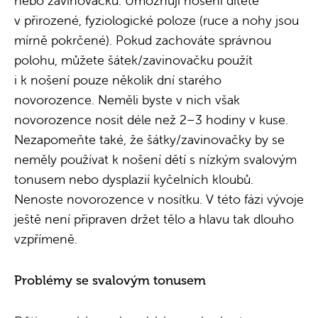
nebo zavinovačku. Umožňují nošení dítěte
v přirozené, fyziologické poloze (ruce a nohy jsou
mírně pokrčené). Pokud zachováte správnou
polohu, můžete šátek/zavinovačku použít
i k nošení pouze několik dní starého
novorozence. Neměli byste v nich však
novorozence nosit déle než 2–3 hodiny v kuse.
Nezapomeňte také, že šátky/zavinovačky by se
neměly používat k nošení dětí s nízkým svalovým
tonusem nebo dysplazií kyčelních kloubů.
Nenoste novorozence v nosítku. V této fázi vývoje
ještě není připraven držet tělo a hlavu tak dlouho
vzpřímeně.
Problémy se svalovým tonusem