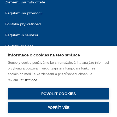
Zlepšení imunity dítěte
Regulaminy promocji
Polityka prywatności
Regulamin serwisu
Polityka cookies
Informace o cookies na této stránce
Soubory cookie používáme ke shromažďování a analýze informací
o výkonu a používání webu, zajištění fungování funkcí ze
sociálních médií a ke zlepšení a přizpůsobení obsahu a
Zjistit více
reklam.
CS_CZ
POVOLIT COOKIES
POPŘÍT VŠE