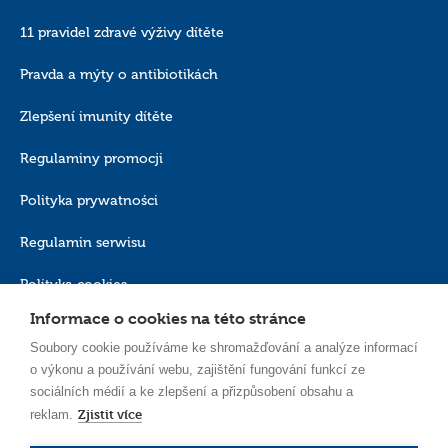
Pokud potřebujete další informace související s ochranou osobních údajů
11 pravidel zdravé výživy dítěte
nebo chcete využít práva, která vám náležejí, kontaktujte nás:
Pověřenec pro ochranu osobních údajů: E-mail:
iod@canpolbabies.com
Pravda a mýty o antibiotikách
Canpol Sp. z o. o., se sídlem ve Varšavě, ul. Puławska 430, 02-884 Varšava.
Zlepšení imunity dítěte
Regulaminy promocji
Polityka prywatności
Regulamin serwisu
Polityka cookies
Informace o cookies na této stránce
Soubory cookie používáme ke shromažďování a analýze informací
o výkonu a používání webu, zajištění fungování funkcí ze
sociálních médií a ke zlepšení a přizpůsobení obsahu a
Zjistit více
reklam.
CS_CZ