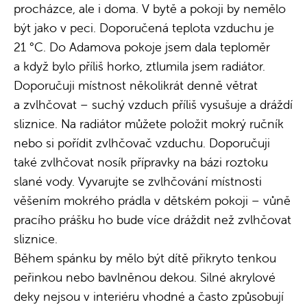
procházce, ale i doma. V bytě a pokoji by nemělo
být jako v peci. Doporučená teplota vzduchu je
21 °C. Do Adamova pokoje jsem dala teploměr
a když bylo příliš horko, ztlumila jsem radiátor.
Doporučuji místnost několikrát denně větrat
a zvlhčovat – suchý vzduch příliš vysušuje a dráždí
sliznice. Na radiátor můžete položit mokrý ručník
nebo si pořídit zvlhčovač vzduchu. Doporučuji
také zvlhčovat nosík přípravky na bázi roztoku
slané vody. Vyvarujte se zvlhčování místnosti
věšením mokrého prádla v dětském pokoji – vůně
pracího prášku ho bude více dráždit než zvlhčovat
sliznice.
Během spánku by mělo být dítě přikryto tenkou
peřinkou nebo bavlněnou dekou. Silné akrylové
deky nejsou v interiéru vhodné a často způsobují