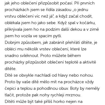
jak jeho oblečení přizpůsobit počasí. Při prvních
procházkách jsem se řídila zásadou „o jednu
vrstvu oblečení víc než já“, a když začal chodit,
oblékala jsem ho jako sebe. Když spal v kočárku,
přikrývala jsem ho na podzim další dekou a v zimě
jsem ho vozila ve spacím pytli.
Dobrým způsobem, jak zabránit přehřátí dítěte, je
obléci mu několik vrstev oblečení, které lze
snadno svléknout. Proto můžete během
procházky přizpůsobit oblečení teplotě a aktivitě
dítěte.
Dítě se obvykle nachladí od hlavy nebo nohou.
Proto by vaše dítě mělo mít na procházce vždy
čepici a teplou a pohodlnou obuv. Boty by neměly
tlačit, protože pak nohy rychleji mrznou.
Dítěti může být také příliš horko nejen na