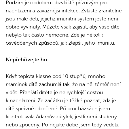
Podzim je obdobím obzvláště příznivým pro
nachlazení a závažnější infekce. Zvláště zranitelné
jsou malé děti, jejichž imunitní systém ještě není
dobře vyvinutý. Můžete však zajistit, aby vaše dítě
nebylo tak často nemocné. Zde je několik
osvědčených způsobů, jak zlepšit jeho imunitu:
Nepřehřívejte ho
Když teplota klesne pod 10 stupňů, mnoho
maminek dítě zachumlá tak, že na něj téměř není
vidět. Přehřátí dítěte je nejrychlejší cestou
k nachlazení. Ze začátku je těžké poznat, zda je
dítě správně oblečené. Při procházkách jsem
kontrolovala Adamův zátylek, jestli není studený
nebo zpocený. Po nějaké době jsem tedy věděla,