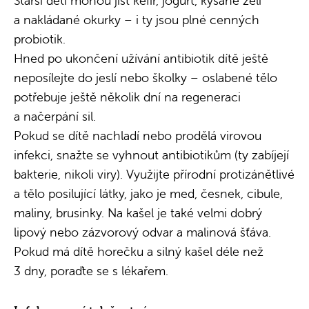
Starší děti mohou jíst kefír, jogurt, kysané zelí
a nakládané okurky – i ty jsou plné cenných
probiotik.
Hned po ukončení užívání antibiotik dítě ještě
neposílejte do jeslí nebo školky – oslabené tělo
potřebuje ještě několik dní na regeneraci
a načerpání sil.
Pokud se dítě nachladí nebo prodělá virovou
infekci, snažte se vyhnout antibiotikům (ty zabíjejí
bakterie, nikoli viry). Využijte přírodní protizánětlivé
a tělo posilující látky, jako je med, česnek, cibule,
maliny, brusinky. Na kašel je také velmi dobrý
lipový nebo zázvorový odvar a malinová šťáva.
Pokud má dítě horečku a silný kašel déle než
3 dny, poraďte se s lékařem.