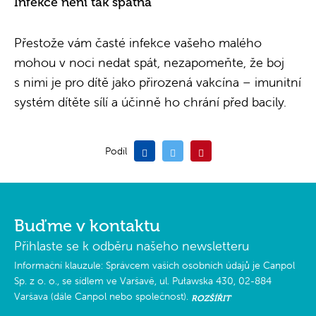
Infekce není tak špatná
Přestože vám časté infekce vašeho malého
mohou v noci nedat spát, nezapomeňte, že boj
s nimi je pro dítě jako přirozená vakcína – imunitní
systém dítěte sílí a účinně ho chrání před bacily.
Podíl
Buďme v kontaktu
Přihlaste se k odběru našeho newsletteru
Informační klauzule: Správcem vašich osobních údajů je Canpol
Sp. z o. o., se sídlem ve Varšavě, ul. Puławska 430, 02-884
Varšava (dále Canpol nebo společnost).
ROZŠÍŘIT