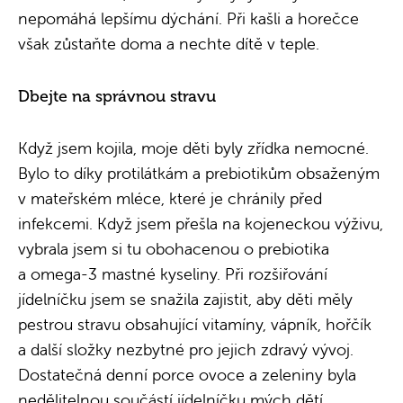
nepomáhá lepšímu dýchání. Při kašli a horečce
však zůstaňte doma a nechte dítě v teple.
Dbejte na správnou stravu
Když jsem kojila, moje děti byly zřídka nemocné.
Bylo to díky protilátkám a prebiotikům obsaženým
v mateřském mléce, které je chránily před
infekcemi. Když jsem přešla na kojeneckou výživu,
vybrala jsem si tu obohacenou o prebiotika
a omega-3 mastné kyseliny. Při rozšiřování
jídelníčku jsem se snažila zajistit, aby děti měly
pestrou stravu obsahující vitamíny, vápník, hořčík
a další složky nezbytné pro jejich zdravý vývoj.
Dostatečná denní porce ovoce a zeleniny byla
nedělitelnou součástí jídelníčku mých dětí.