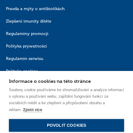
Pověřenec pro ochranu osobních údajů: E-mail:
iod@canpolbabies.com
Pravda a mýty o antibiotikách
Canpol Sp. z o. o., se sídlem ve Varšavě, ul. Puławska 430, 02-884 Varšava.
Zlepšení imunity dítěte
Regulaminy promocji
Polityka prywatności
Regulamin serwisu
Polityka cookies
Informace o cookies na této stránce
Soubory cookie používáme ke shromažďování a analýze informací
o výkonu a používání webu, zajištění fungování funkcí ze
sociálních médií a ke zlepšení a přizpůsobení obsahu a
Zjistit více
reklam.
CS_CZ
POVOLIT COOKIES