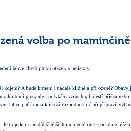
ozená volba po maminčině
ení lahve chvílí plnou otázek a nejistoty.
í kojení? A bude krmení i nadále klidné a přirozené? Obavy 
 odmítnutí prsu, ale i polykání vzduchu, bolestí bříška nebo
vné lahve patří mezi klíčová rozhodnutí už při přípravě výb
a. Je to jeden z nejdůležitějších momentů dne – posiluje blí