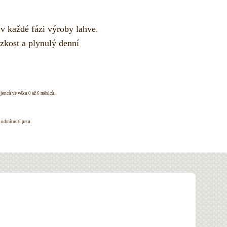
 v každé fázi výroby lahve.
zkost a plynulý denní
jenců ve věku 0 až 6 měsíců.
 odmítnutí prsu.