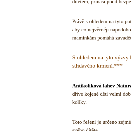
dítětem, přináší pocit bez
Právě s ohledem na tyto po
aby co nejvěrněji napodobo
maminkám pomáhá zavádět la
S ohledem na tyto výzvy 
střídavého krmení.***
Antikoliková lahev Natur
dříve kojené děti velmi dob
koliky.
Toto řešení je určeno zejm
svého dítěte.