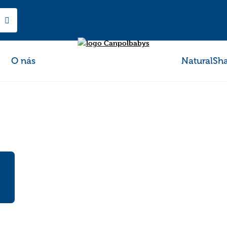
O nás
NaturalSh