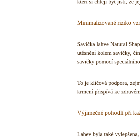
kteří si chtějí být jisti, že
Minimalizované riziko vz
Savička lahve Natural Shap
utěsnění kolem savičky, čí
savičky pomocí speciálního
To je klíčová podpora, zejm
krmení přispívá ke zdravé
Výjimečné pohodlí při k
Lahev byla také vylepšena,