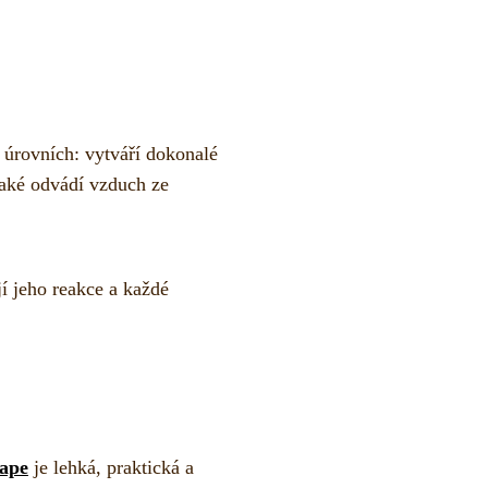
 úrovních: vytváří dokonalé
také odvádí vzduch ze
jí jeho reakce a každé
hape
je lehká, praktická a