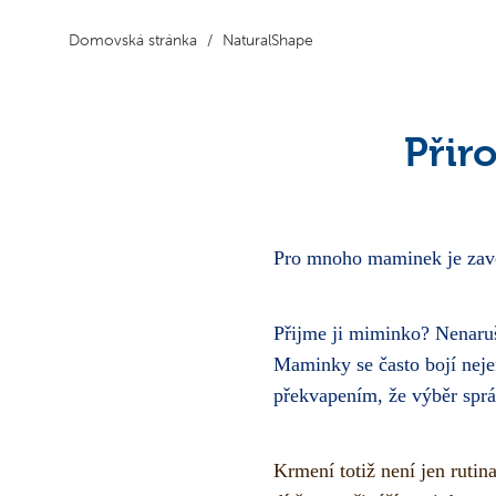
Domovská stránka
NaturalShape
Přir
Pro mnoho maminek je zaved
Přijme ji miminko? Nenaruš
Maminky se často bojí nejen
překvapením, že výběr sprá
Krmení totiž není jen rutin