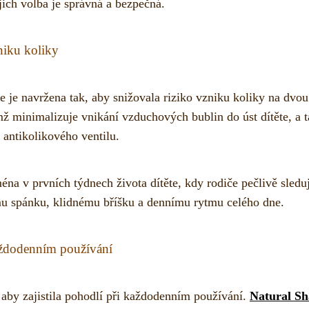
 jejich volba je správná a bezpečná.
niku koliky
e je navržena tak, aby snižovala riziko vzniku koliky na dvou
mž minimalizuje vnikání vzduchových bublin do úst dítěte, a 
 antikolikového ventilu.
éna v prvních týdnech života dítěte, kdy rodiče pečlivě sledu
mu spánku, klidnému bříšku a dennímu rytmu celého dne.
aždodenním používání
 aby zajistila pohodlí při každodenním používání.
Natural S