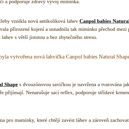
pečí a podporuje zdravý vývoj miminka.
třeby vznikla nová antikoliková lahev
Canpol babies Natura
vala přirozené kojení a usnadnila tak miminku přechod mezi 
hev s větší jistotou a bez zbytečného stresu.
byla vytvořena nová lahvička
Canpol babies Natural Shap
al Shape
s dvouzónovou savičkou je navržena a tvarována jako
ře přijímají. Nenarušuje sací reflex, podporuje střídavé krmen
éna pro maminky, které chtějí zavést láhev a zároveň zachova