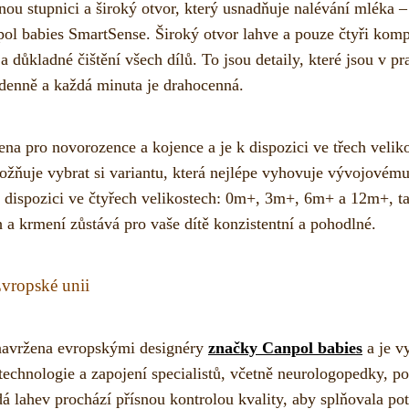
nou stupnici a široký otvor, který usnadňuje nalévání mléka 
ol babies SmartSense. Široký otvor lahve a pouze čtyři komp
é a důkladné čištění všech dílů. To jsou detaily, které jsou v p
denně a každá minuta je drahocenná.
na pro novorozence a kojence a je k dispozici ve třech velik
uje vybrat si variantu, která nejlépe vyhovuje vývojovému st
 k dispozici ve čtyřech velikostech: 0m+, 3m+, 6m+ a 12m+, t
 a krmení zůstává pro vaše dítě konzistentní a pohodlné.
vropské unii
navržena evropskými designéry
značky Canpol babies
a je v
technologie a zapojení specialistů, včetně neurologopedky, po
á lahev prochází přísnou kontrolou kvality, aby splňovala po