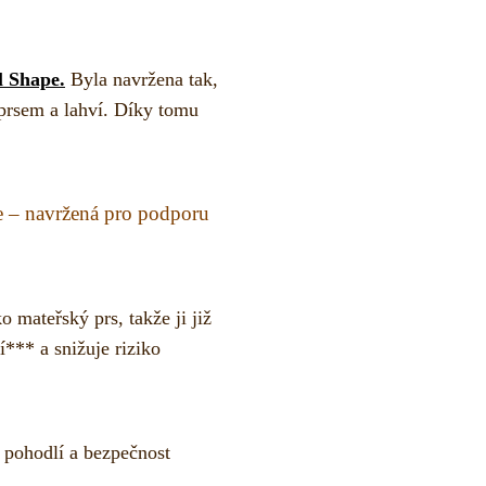
l Shape.
Byla navržena tak,
prsem a lahví. Díky tomu
e – navržená pro podporu
 mateřský prs, takže ji již
í*** a snižuje riziko
t pohodlí a bezpečnost