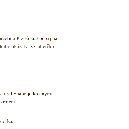
rcelina Przeździał od srpna
tudie ukázaly, že lahvička
Natural Shape je kojenými
 krmení.“
ktorka.