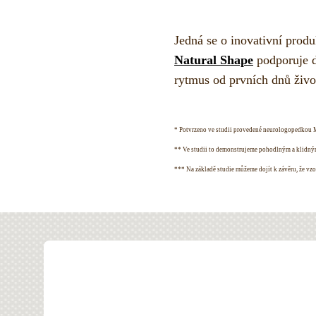
Jedná se o inovativní prod
Natural Shape
podporuje d
rytmus od prvních dnů život
* Potvrzeno ve studii provedené neurologopedkou Ma
** Ve studii to demonstrujeme pohodlným a klidným
*** Na základě studie můžeme dojít k závěru, že vzo