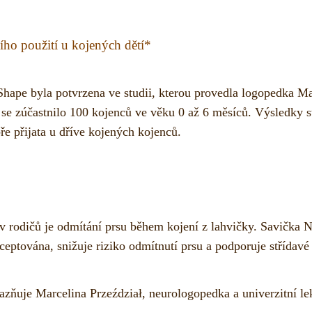
ho použití u kojených dětí*
Shape byla potvrzena ve studii, kterou provedla logopedka Ma
 se zúčastnilo 100 kojenců ve věku 0 až 6 měsíců. Výsledky s
ře přijata u dříve kojených kojenců.
v rodičů je odmítání prsu během kojení z lahvičky. Savička 
ceptována, snižuje riziko odmítnutí prsu a podporuje střídavé
azňuje Marcelina Przeździał, neurologopedka a univerzitní le