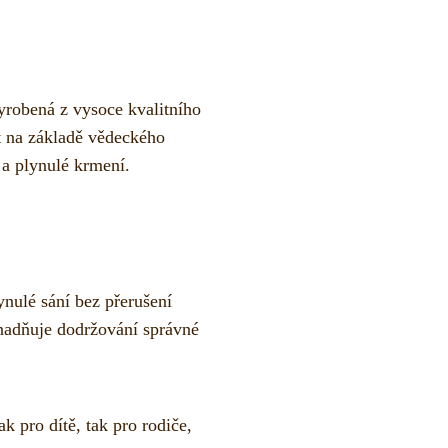
yrobená z vysoce kvalitního
ut na základě vědeckého
 a plynulé krmení.
ynulé sání bez přerušení
snadňuje dodržování správné
k pro dítě, tak pro rodiče,