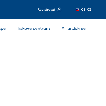
Registrovat
CS_CZ
ape
Tiskové centrum
#HandsFree