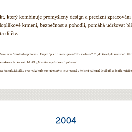
ukt, který kombinuje promyšlený design a precizní zpracování
oplňkové krmení, bezpečnost a pohodlí, pomáhá udržovat blí
a dítěte.
rcelinou Przeździał a společností Canpol Sp. z o.o. mezi srpnem 2025 a lednem 2026, do které bylo zařazeno 100 ko
 dokončením krmení z lahvičky, říhnutím a spokojeností po krmení.
rec krmení z lahvičky a vzorec kojení se u studovaných novorozenců a kojenců vzájemně doplňují, což snižuje riziko
2004