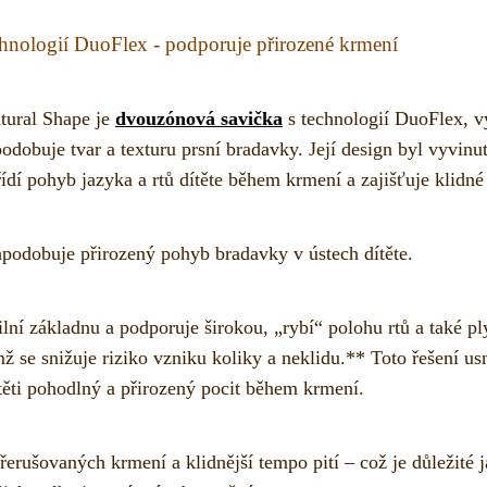
hnologií DuoFlex - podporuje přirozené krmení
tural Shape je
dvouzónová savička
s technologií DuoFlex, v
odobuje tvar a texturu prsní bradavky. Její design byl vyvin
ídí pohyb jazyka a rtů dítěte během krmení a zajišťuje klidné
podobuje přirozený pohyb bradavky v ústech dítěte.
lní základnu a podporuje širokou, „rybí“ polohu rtů a také pl
ž se snižuje riziko vzniku koliky a neklidu.** Toto řešení u
ítěti pohodlný a přirozený pocit během krmení.
rušovaných krmení a klidnější tempo pití – což je důležité ja