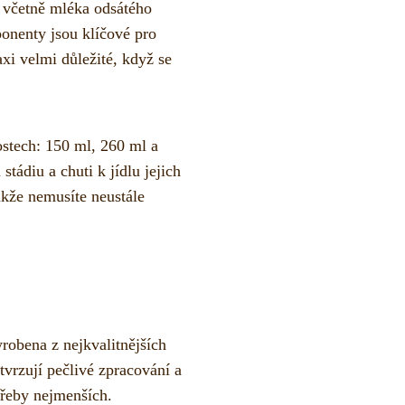
– včetně mléka odsátého
onenty jsou klíčové pro
raxi velmi důležité, když se
ostech: 150 ml, 260 ml a
ádiu a chuti k jídlu jejich
akže nemusíte neustále
yrobena z nejkvalitnějších
tvrzují pečlivé zpracování a
třeby nejmenších.