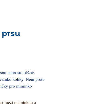
 prsu
jsou naprosto běžné.
 vzniku koliky. Není proto
avičky pro miminko
zkost mezi maminkou a