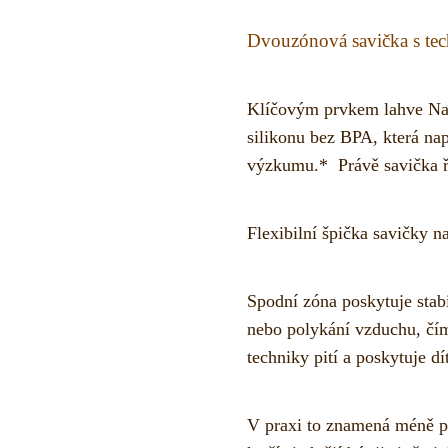
Dvouzónová savička s tec
Klíčovým prvkem lahve Na
silikonu bez BPA, která nap
výzkumu.*
Právě savička ř
Flexibilní špička savičky
na
Spodní zóna
poskytuje stabi
nebo polykání vzduchu, čím
techniky pití a poskytuje d
V praxi to znamená méně pře