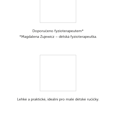
kontrastních barvách, které novorozenci vidí jako první.
Kontrastní kartičky Canpol babies se skvěle hodí k ukazování
od prvních dnů života, díky kterým podpoříte rozvoj smyslů
dítěte a pomůžete mu objevovat svět a přinášet spoustu
radosti. Ideální pro děti od prvních okamžiků života. Vhodné
od 0m+.
Doporučeno fyzioterapeutem*
*Magdalena Zujewicz – dětská fyzioterapeutka.
Can be used from the moment of birth
Lehké a praktické, ideální pro malé dětské ručičky.