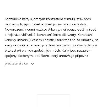
Senzorické karty s jemným kontrastem stimulují zrak těch
nejmenších, jejichž svět je hned po narození černobílý.
Novorozenci neumí rozlišovat barvy, vidí pouze odstíny šedé
a nejsnáze vidí velké, kontrastní černobílé vzory. Kontrastní
kartičky usnadňují vašemu děťátku soustředit se na obrázek, na
který se dívají, a zároveň jim dávají možnost budovat vztahy a
blízkost při prvních společných hrách. Karty jsou navzájem
spojeny plastovým kroužkem, který umožňuje připevnit
hračku na postýlku, kočárek, houpačku nebo autosedačku.
přečtěte si více
Díky tomu karty zabaví vaše miminko nejen doma, ale i na
procházce a na cestách. Senzorické karty Canpol babies lze
také oddělit a dát je jednotlivě ke hře. Flexibilní senzorická
kousátka na rohu každé karty poskytnou vašemu miminku
úlevu v období prořezávání zoubků, masírují dásně a zklidňují
svědění prořezávajících se prvních zoubků. Karty jsou měkké a
vyrobené z materiálu příjemného na dotek. ​
Sada obsahuje 4 oboustranné karty o rozměru 12 x 12 cm v