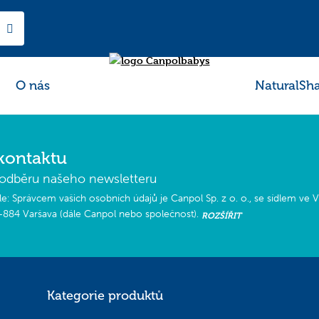
O nás
NaturalSh
kontaktu
k odběru našeho newsletteru
e: Správcem vašich osobních údajů je Canpol Sp. z o. o., se sídlem ve Va
-884 Varšava (dále Canpol nebo společnost).
ROZŠÍŘIT
a jakém základě zpracováváme vaše osobní údaje?
 budou zpracovávat pro účely zasílání newsletteru na vaši e-mailovou adresu.
Kategorie produktů
ání vašich osobních údajů společností Canpol je váš souhlas, tj. čl. 6 odst. 1 písm.
liv odvolat. Odvolání souhlasu nemá vliv na legálnost zpracování, které bylo prov