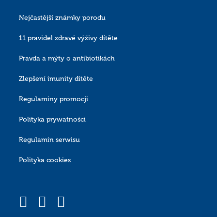
Nejčastější známky porodu
 údajů jménem a ve
 pokud bude taková
11 pravidel zdravé výživy dítěte
Pravda a mýty o antibiotikách
Zlepšení imunity dítěte
ím.
Regulaminy promocji
Polityka prywatności
Regulamin serwisu
Polityka cookies
dat stížnost k