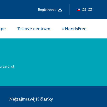
Registrovat
CS_CZ
ape
Tiskové centrum
#HandsFree
ršavě, ul.
Nejzajímavější články
 a) GDPR. Poskytnutý
edeno na základě