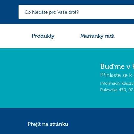
Produkty
Maminky radí
Buďme v 
Přihlaste se 
Informační klauzul
Puławska 430, 02
Pro jaké účely a n
Vaše osobní údaje se
Přejít na stránku
Podkladem pro zpracov
souhlas můžete kdyko