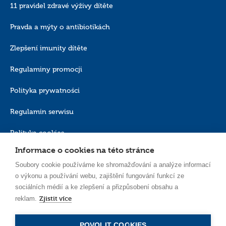
11 pravidel zdravé výživy dítěte
nebo chcete využít práva, která vám náležejí, kontaktujte nás:
Pověřenec pro ochranu osobních údajů: E-mail:
iod@canpolbabies.com
Pravda a mýty o antibiotikách
Canpol Sp. z o. o., se sídlem ve Varšavě, ul. Puławska 430, 02-884 Varšava.
Zlepšení imunity dítěte
Regulaminy promocji
Polityka prywatności
Regulamin serwisu
Polityka cookies
Informace o cookies na této stránce
Soubory cookie používáme ke shromažďování a analýze informací
o výkonu a používání webu, zajištění fungování funkcí ze
sociálních médií a ke zlepšení a přizpůsobení obsahu a
Zjistit více
reklam.
CS_CZ
POVOLIT COOKIES