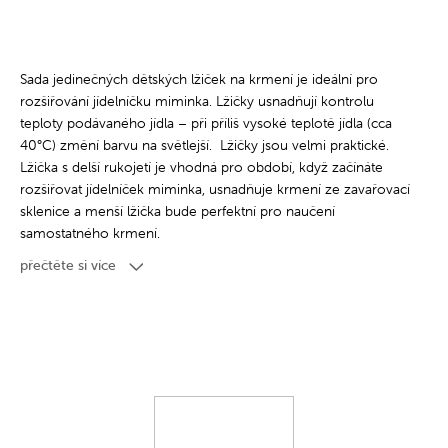
Sada jedinečných dětských lžiček na krmení je ideální pro
rozšiřování jídelníčku miminka. Lžičky usnadňují kontrolu
teploty podávaného jídla – při příliš vysoké teplotě jídla (cca
40°C) změní barvu na světlejší. Lžičky jsou velmi praktické.
Lžička s delší rukojetí je vhodná pro období, když začínáte
rozšiřovat jídelníček miminka, usnadňuje krmení ze zavařovací
sklenice a menší lžička bude perfektní pro naučení
samostatného krmení.
Velikost a tvar lžiček byl přizpůsoben malým ústům dítěte a
přečtěte si více
jejich zaoblené hrany nedráždí jemné dětské dásně. Při výrobě
nebyly použity BPA ani jiné škodlivé látky. Doporučeno pro
děti od 4 měsíců věku. Bezpečnost pro použití dětmi byla
potvrzena laboratorními testy. Sada lžiček se skládá ze 2 kusů.
Suggested age from 4 months