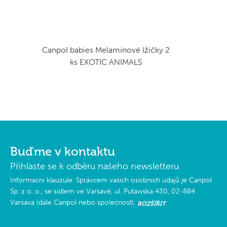
Canpol babies Melaminové lžičky 2
ks EXOTIC ANIMALS
Buďme v kontaktu
Přihlaste se k odběru našeho newsletteru
Informační klauzule: Správcem vašich osobních údajů je Canpol
Sp. z o. o., se sídlem ve Varšavě, ul. Puławska 430, 02-884
Varšava (dále Canpol nebo společnost).
ROZŠÍŘIT