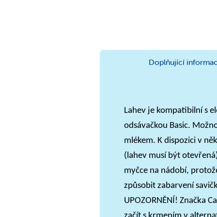
Doplňující informa
Lahev je kompatibilní s 
odsávačkou Basic. Možno
mlékem. K dispozici v něk
(lahev musí být otevřená
myčce na nádobí, protože
způsobit zabarvení savičk
UPOZORNĚNÍ! Značka Canp
začít s krmením v altern