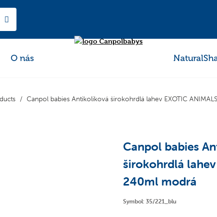
O nás
NaturalSh
ducts
Canpol babies Antikoliková širokohrdlá lahev EXOTIC ANIMA
Canpol babies An
širokohrdlá lah
240ml modrá
Symbol: 35/221_blu