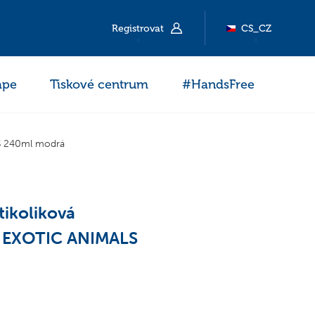
Registrovat
CS_CZ
ape
Tiskové centrum
#HandsFree
LS 240ml modrá
tikoliková
ev EXOTIC ANIMALS