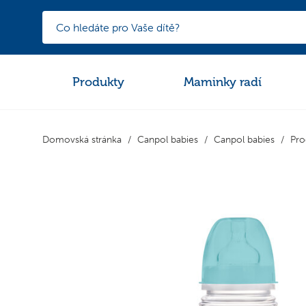
Produkty
Maminky radí
Domovská stránka
Canpol babies
Canpol babies
Pro