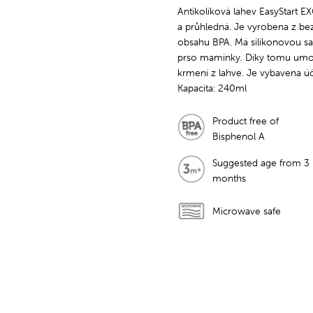
Antikoliková lahev EasyStart 
a průhledná. Je vyrobena z b
obsahu BPA. Má silikonovou sa
prso maminky. Díky tomu umo
krmení z lahve. Je vybavena ú
Kapacita: 240ml
Product free of
Bisphenol A
Suggested age from 3
months
Microwave safe