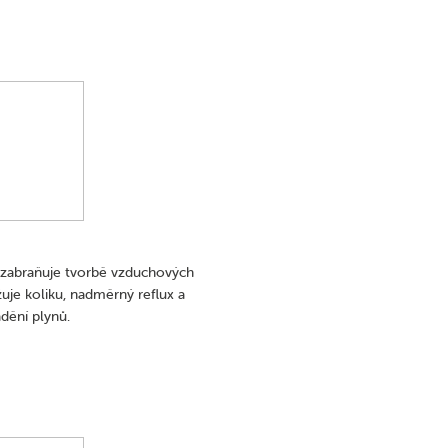
l zabraňuje tvorbě vzduchových
žuje koliku, nadměrný reflux a
dění plynů.