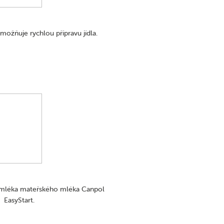
umožňuje rychlou přípravu jídla.
i mléka mateřského mléka Canpol
 EasyStart.