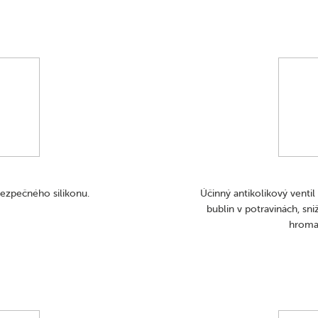
ezpečného silikonu.
Účinný antikolikový venti
bublin v potravinách, sni
hroma