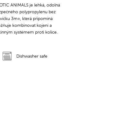
EXOTIC ANIMALS je lehká, odolná
ezpečného polypropylenu bez
vičku 3m+, která připomíná
žňuje kombinovat kojení a
činným systémem proti kolice.
Dishwasher safe