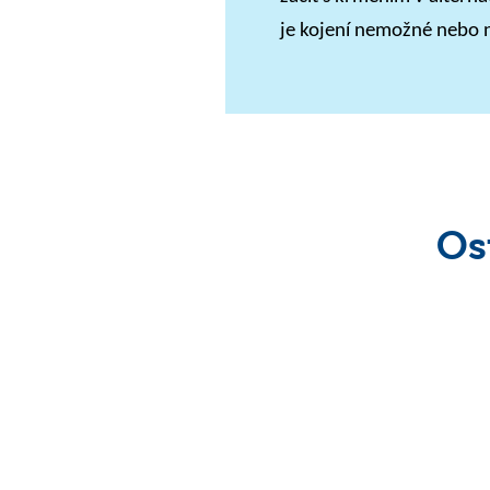
je kojení nemožné nebo 
Os