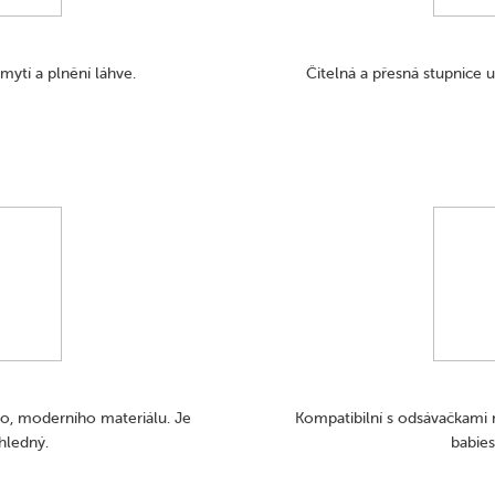
mytí a plnění láhve.
Čitelná a přesná stupnice 
, ​​moderního materiálu. Je
Kompatibilní s odsávačkam
hledný.
babies