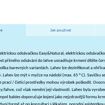
ce
Jak používat
elektrickou odsávačkou Easy&Natural, elektrickou odsávačko
st přímého odsávání do lahve usnadňuje krmení dítěte če
olika barevných variantách. Lahev lze dezinfikovat a ohřív
). Lahev lze mýt v myčce na nádobí (max. 65 ° C). Savičku 
 prací / čisticí prostředky mohou výrobek poškodit. Ovoc
y/lahve, což však nemění její vlastnosti. Lahev byla vyrobe
ol babies doporučuje kojení jako nejzdravější formu kr
ativní formě až po konzultaci s lékařem, porodní asistentk