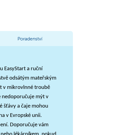
Poradenství
u EasyStart a ruční
rstvě odsátým mateřským
at v mikrovlnné troubě
se nedoporučuje mýt v
né šťávy a čaje mohou
na v Evropské unii.
mení. Doporučuje vám
ou nebo lékárníkem, pokud