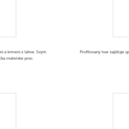
í a krmení z lahve. Svým
Profilovaný tvar zajišťuje s
čka mateřské prso.