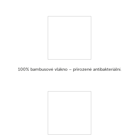
Bambusové ubrousky Canpol babies byly vytvořeny s péčí o
citlivou dětskou pokožku a přirozené prostředí. Bambusová
vlákna jsou zcela biologicky odbouratelná, takže jsou šetrné k
životnímu prostředí a vhodné pro vegany.
Balení obsahuje 100 kusů.
*KatarzynaOrawiec-Rymszewicz – porodní asistentka a
laktační poradkyně.
100% bambusové vlákno – přirozeně antibakteriální.