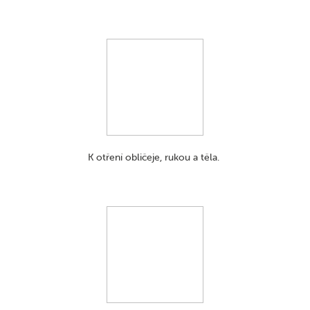
K otření obličeje, rukou a těla.