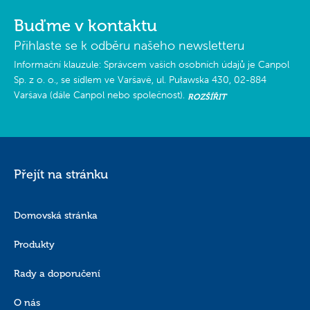
Buďme v kontaktu
Přihlaste se k odběru našeho newsletteru
Informační klauzule: Správcem vašich osobních údajů je Canpol
Sp. z o. o., se sídlem ve Varšavě, ul. Puławska 430, 02-884
Varšava (dále Canpol nebo společnost).
ROZŠÍŘIT
Pro jaké účely a na jakém základě zpracováváme vaše osobní údaje?
Přejít na stránku
Vaše osobní údaje se budou zpracovávat pro účely zasílání newsletteru na
vaši e-mailovou adresu.
Podkladem pro zpracování vašich osobních údajů společností Canpol je váš
Domovská stránka
souhlas, tj. čl. 6 odst. 1 písm. a) GDPR. Poskytnutý souhlas můžete kdykoliv
Produkty
odvolat. Odvolání souhlasu nemá vliv na legálnost zpracování, které bylo
provedeno na základě souhlasu před jeho odvoláním.
Rady a doporučení
Canpol bude poskytovat vaše osobní údaje jiným příjemcům, kteří byli
pověřeni zpracováním osobních údajů jménem a ve prospěch společnosti
O nás