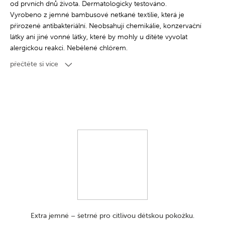
od prvních dnů života. Dermatologicky testováno.
Vyrobeno z jemné bambusové netkané textilie, která je
přirozeně antibakteriální. Neobsahují chemikálie, konzervační
látky ani jiné vonné látky, které by mohly u dítěte vyvolat
alergickou reakci. Nebělené chlórem.
Bambusová netkaná textilie, ze které jsou ubrousky vyrobeny,
přečtěte si více
je velmi odolná - při používání se netrhá, lze je tedy použít i
jako domácí vlhčené ubrousky, stačí je namočit do vody.
Bambusové ubrousky pro miminka a děti jsou velmi praktické
a multifunkční - perfektní pro každodenní použití a jistě budou
nenahraditelné při cestování a procházkách. Ubrousky jsou
skvělou alternativou k hygienickým vlhčeným ubrouskům pro
děti. Jsou užitečné při péči a přebalování dětí. Velmi odolná a
jemná bambusová netkaná textilie dokonale absorbuje vlhkost,
takže ubrousky jsou perfektní jako vložky do plen pro
opakované použití - usnadňují čištění plenky od pevného
odpadu. Bambusové ubrousky o rozměru 18x18 cm jsou také
skvělé na utírání obličejů, ručiček a tělíček miminek nebo na
utírání nosu při rýmě, aniž by dráždily jemnou pokožku kolem
nosu. Maminky je mohou použít i k odličování, osušení
Extra jemné – šetrné pro citlivou dětskou pokožku.
obličeje při každodenní péči nebo i k čištění intimních partií.