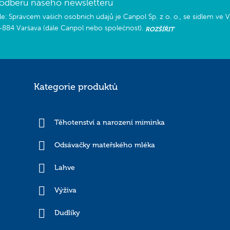
k odběru našeho newsletteru
e: Správcem vašich osobních údajů je Canpol Sp. z o. o., se sídlem ve Va
-884 Varšava (dále Canpol nebo společnost).
ROZŠÍŘIT
a jakém základě zpracováváme vaše osobní údaje?
 budou zpracovávat pro účely zasílání newsletteru na vaši e-mailovou adresu.
Kategorie produktů
ání vašich osobních údajů společností Canpol je váš souhlas, tj. čl. 6 odst. 1 písm.
liv odvolat. Odvolání souhlasu nemá vliv na legálnost zpracování, které bylo prov
odvoláním.
Těhotenství a narození miminka
vat vaše osobní údaje jiným příjemcům, kteří byli pověřeni zpracováním osobních
i Canpol. Kromě toho bude Canpol poskytovat vaše osobní údaje jiným příjemcům,
Odsávačky mateřského mléka
 právních předpisů.
ou předávat do třetích zemí a mezinárodním organizacím.
Lahve
zpracovávat vaše osobní údaje?
Výživa
ude zpracovávat vaše osobní údaje do doby odvolání vašeho souhlasu se zpracován
Dudlíky