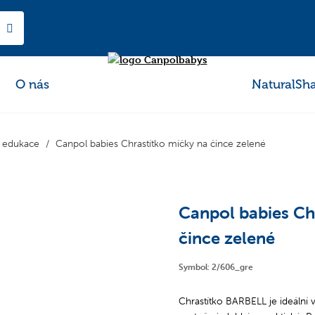
O nás
NaturalSh
 edukace
Canpol babies Chrastítko míčky na čince zelené
Canpol babies Ch
čince zelené
Symbol: 2/606_gre
Chrastítko BARBELL je ideální v