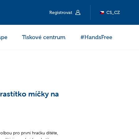
Registrovat
CS_CZ
ape
Tiskové centrum
#HandsFree
rastítko míčky na
olbou pro první hračku dítěte,