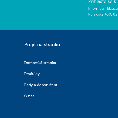
Přihlaste se 
Informační klauzul
Puławska 430, 02
Pro jaké účely a n
Vaše osobní údaje se
Přejít na stránku
Podkladem pro zpracov
souhlas můžete kdyko
souhlasu před jeho 
Domovská stránka
Canpol bude poskyto
prospěch společnost
Produkty
povinnost vyplývat z
Vaše údaje se nebud
Rady a doporučení
O nás
Jak dlouho budeme 
Společnost Canpol b
Jaká máte práva?
Máte právo na: