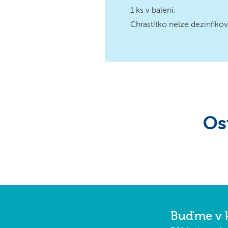
1 ks v balení.
Chrastítko nelze dezinfikov
Os
Buďme v 