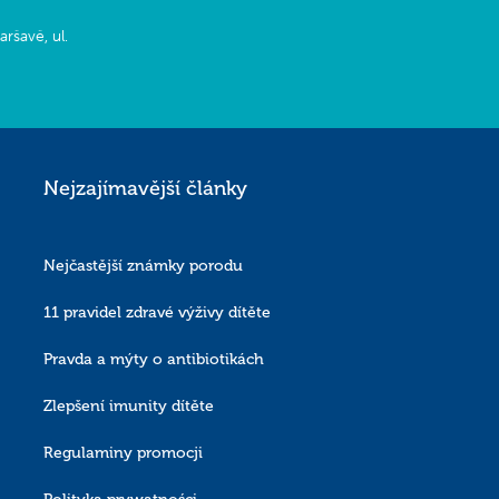
ršavě, ul.
Nejzajímavější články
 a) GDPR. Poskytnutý
edeno na základě
Nejčastější známky porodu
 údajů jménem a ve
 pokud bude taková
11 pravidel zdravé výživy dítěte
Pravda a mýty o antibiotikách
Zlepšení imunity dítěte
ím.
Regulaminy promocji