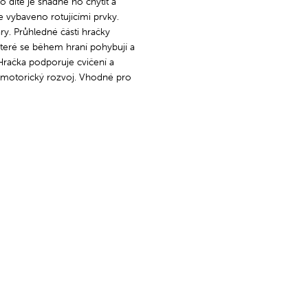
o dítě je snadné ho chytit a
e vybaveno rotujícími prvky.
y. Průhledné části hračky
které se během hraní pohybují a
 Hračka podporuje cvičení a
omotorický rozvoj. Vhodné pro