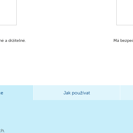
é a držitelné.
Má bezpeč
ce
Jak používat
ch.