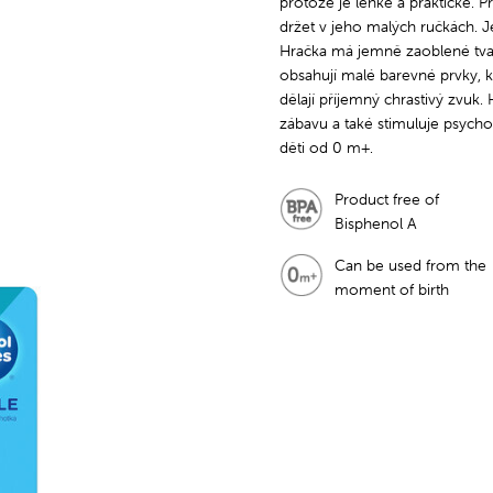
protože je lehké a praktické. Pr
držet v jeho malých ručkách. J
Hračka má jemně zaoblené tvar
obsahují malé barevné prvky, 
dělají příjemný chrastivý zvuk.
zábavu a také stimuluje psych
děti od 0 m+.
Product free of
Bisphenol A
Can be used from the
moment of birth