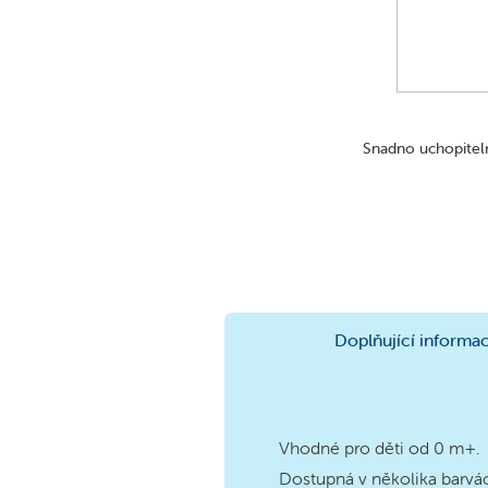
Snadno uchopiteln
Doplňující informa
Vhodné pro děti od 0 m+.
Dostupná v několika barvá