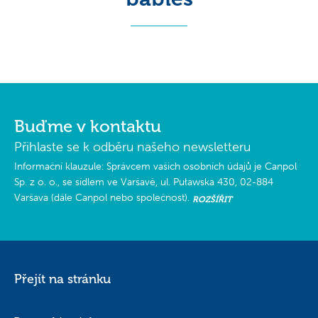
Buďme v kontaktu
Přihlaste se k odběru našeho newsletteru
Informační klauzule: Správcem vašich osobních údajů je Canpol
Sp. z o. o., se sídlem ve Varšavě, ul. Puławska 430, 02-884
Varšava (dále Canpol nebo společnost).
ROZŠÍŘIT
Pro jaké účely a na jakém základě zpracováváme vaše osobní údaje?
Přejít na stránku
Vaše osobní údaje se budou zpracovávat pro účely zasílání newsletteru na
vaši e-mailovou adresu.
Podkladem pro zpracování vašich osobních údajů společností Canpol je váš