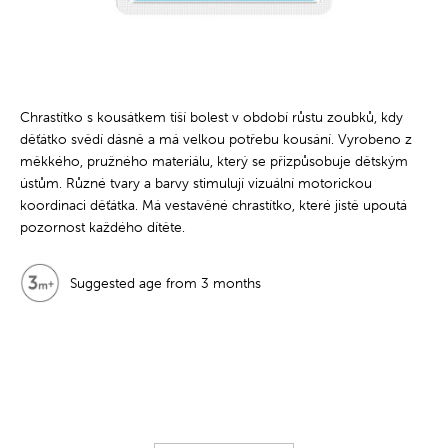
Chrastítko s kousátkem tiší bolest v období růstu zoubků, kdy
děťátko svědí dásně a má velkou potřebu kousání. Vyrobeno z
měkkého, pružného materiálu, který se přizpůsobuje dětským
ústům. Různé tvary a barvy stimulují vizuální motorickou
koordinaci děťátka. Má vestavěné chrastítko, které jistě upoutá
pozornost každého dítěte.
Suggested age from 3 months