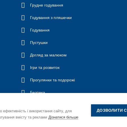
Грудне годування
Годування з пляшечки
Годування
Пустушки
Догляд за малюком
Ігри та розвиток
Прогулянки та подорожі
Безпека
ДОЗВОЛИТИ C
о ефективність і використання сайту, для
штування вмісту та реклами
Дізнатися більше