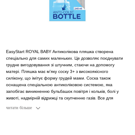
EasyStart ROYAL BABY Антиколікова пляшка створена
спеціально для самих маленьких. Це дозволяє поєднувати
грудне вигодовування зі штучним, стаючи на допомогу
матері. Пляшка має м'яку соску 3+ з високоякісного
силікону, що імітує форму грудей мами. Соска також
оснащена спеціальною антиколіковою системою, яка
запобігає виникненню бульбашок повітря і кольків, болі у
животі, надмірній відрижці та скупченню газів. Все для
щасливого животика вашого малюка! Пляшка ROYAL BABY
читати більше
легка, виготовлена із безпечного матеріалу без BPA.
Прозора пляшка і точна шкала дозволяє швидко
приготувати їжу, а широкі отвори легко утримувати пляшку і
соску в чистоті. Пляшка сумісна з молоковідсмоктувачами