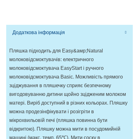
Додаткова інформація
Пляшка підходить для Easy&aмp;Natural
молоковідсмоктувачів: електричного
молоковідсмоктувача EasyStart і ручного
молоковідсмоктувача Basic. Можливість прямого
зціджування в пляшечку сприяє безпечному
вигодовуванню дитини щойно зцідженим молоком
матері. Виріб доступний в різних кольорах. Пляшку
можна продезінфікувати і розігріти в
мікрохвильовій печі (пляшка повинна бути
відкритою). Пляшку можна мити в посудомийній
машині (макс. темп. 65
℃
). Мити соску в