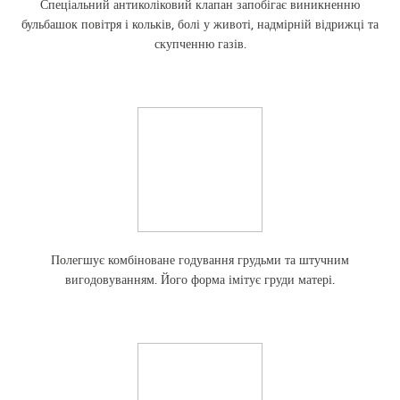
Спеціальний антиколіковий клапан запобігає виникненню
бульбашок повітря і кольків, болі у животі, надмірній відрижці та
скупченню газів.
Полегшує комбіноване годування грудьми та штучним
вигодовуванням. Його форма імітує груди матері.