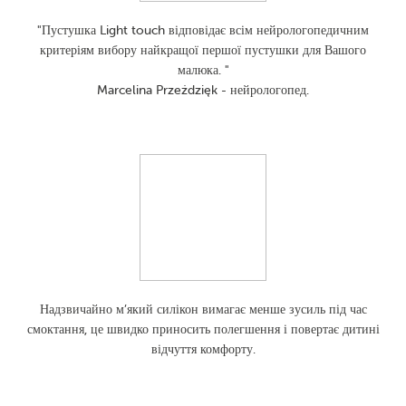
"Пустушка Light touch відповідає всім нейрологопедичним
критеріям вибору найкращої першої пустушки для Вашого
малюка. "
Marcelina Przeździęk - нейрологопед.
Надзвичайно м’який силікон вимагає менше зусиль під час
смоктання, це швидко приносить полегшення і повертає дитині
відчуття комфорту.