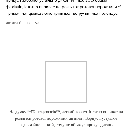
прикус і забезпечує вільне дихання, яке, за словами
фахівців, істотно впливає на розвиток ротової порожнини.**
Тримач ланцюжка легко кріпиться до ручки, яка полегшує
передачу пустушки вашій дитині. Пустушки Light touch
читати більше
легко підтримувати в чистоті завдяки сучасному футляру,
який можна використовувати як для зберігання, так і для
швидкої та зручної дезінфекції в мікрохвильовій печі. Трохи
води і дві хвилини достатньо, щоб пустушки були гігієнічно
чистими. Пустушки Light touch доступні в кількох унікальних
варіантах, колекції розроблені згідно з актуальних
тенденцій, в різних розмірах - вони ростуть разом з вашим
малюком.
Продукт не містить Бісфенол A
Рекомендований вік 6-18 м
На думку 93% неврологів**, легкий корпус істотно впливає на
розвиток ротової порожнини дитини . Корпус пустушки
Можна використовувати в паровому стерилізаторі
надзвичайно легкий, тому не обтяжує прикус дитини.