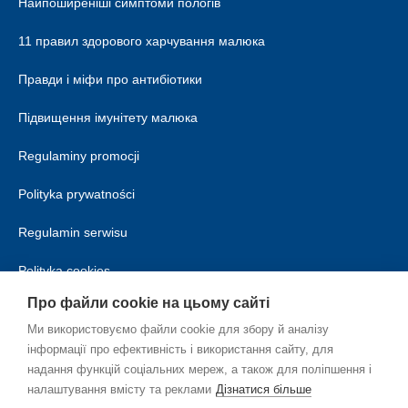
Найпоширеніші симптоми пологів
11 правил здорового харчування малюка
Правди і міфи про антибіотики
Підвищення імунітету малюка
Regulaminy promocji
Polityka prywatności
Regulamin serwisu
Polityka cookies
Про файли cookie на цьому сайті
Ми використовуємо файли cookie для збору й аналізу
інформації про ефективність і використання сайту, для
надання функцій соціальних мереж, а також для поліпшення і
налаштування вмісту та реклами
Дізнатися більше
UK_UA