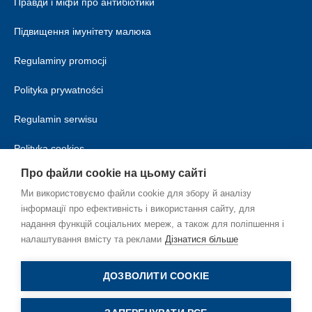
Правди і міфи про антибіотики
Підвищення імунітету малюка
Regulaminy promocji
Polityka prywatności
Regulamin serwisu
Polityka cookies
Про файли cookie на цьому сайті
Ми використовуємо файли cookie для збору й аналізу
інформації про ефективність і використання сайту, для
надання функцій соціальних мереж, а також для поліпшення і
налаштування вмісту та реклами
Дізнатися більше
UK_UA
ДОЗВОЛИТИ COOKIE