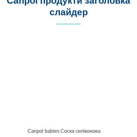
Canpol продукти заголовка
слайдер
Canpol babies Соска силіконова