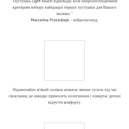
"Пустушка Light touch відповідає всім нейрологопедичним
критеріям вибору найкращої першої пустушки для Вашого
малюка. "
Marcelina Przeździęk - нейрологопед.
Надзвичайно м’який силікон вимагає менше зусиль під час
смоктання, це швидко приносить полегшення і повертає дитині
відчуття комфорту.