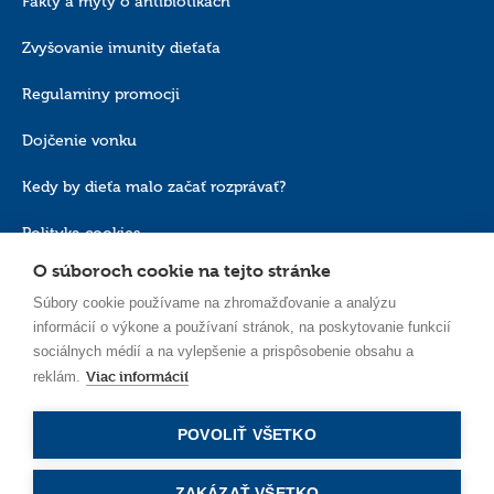
Fakty a mýty o antibiotikách
Zvyšovanie imunity dieťaťa
Regulaminy promocji
Dojčenie vonku
Kedy by dieťa malo začať rozprávať?
Polityka cookies
O súboroch cookie na tejto stránke
Súbory cookie používame na zhromažďovanie a analýzu
informácií o výkone a používaní stránok, na poskytovanie funkcií
sociálnych médií a na vylepšenie a prispôsobenie obsahu a
Viac informácií
reklám.
SK_SK
POVOLIŤ VŠETKO
ZAKÁZAŤ VŠETKO