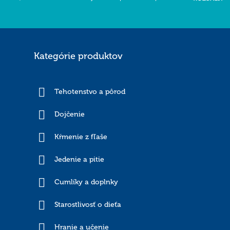
Kategórie produktov
Tehotenstvo a pôrod
Dojčenie
Kŕmenie z fľaše
Jedenie a pitie
Cumlíky a doplnky
Starostlivosť o dieťa
Hranie a učenie