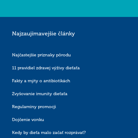
Najzaujímavejšie články
Najčastejšie príznaky pôrodu
11 pravidiel zdravej výživy dieťaťa
Fakty a mýty o antibiotikách
Zvyšovanie imunity dieťaťa
Regulaminy promocji
Dojčenie vonku
Kedy by dieťa malo začať rozprávať?