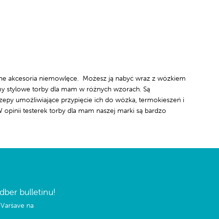
dne akcesoria niemowlęce. Możesz ją nabyć wraz z wózkiem
my stylowe torby dla mam w różnych wzorach. Są
epy umożliwiające przypięcie ich do wózka, termokieszeń i
opinii testerek torby dla mam naszej marki są bardzo
ber bulletinu!
 Varšave na