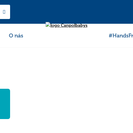
O nás
#HandsFr