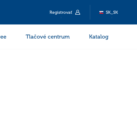
Registrovať
SK_SK
ee
Tlačové centrum
Katalog