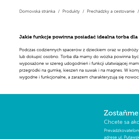
Domovská stránka
Produkty
Prechádzky a cestovanie
Jakie funkcje powinna posiadać idealna torba dl
Podczas codziennych spacerów z dzieckiem oraz w podróży 
lub dokupić osobno. Torba dla mamy do wózka powinna być z
wyposażone w szereg udogodnień i funkcji ułatwiającej mami
przegródki na gumkę, kieszeń na suwak i na magnes. W kompl
wygodne i funkcjonalne, a zarazem charakteryzują się now
Zostaňme 
Chcete sa ako
Prevádzkovateľom 
adrese ul. Puławs