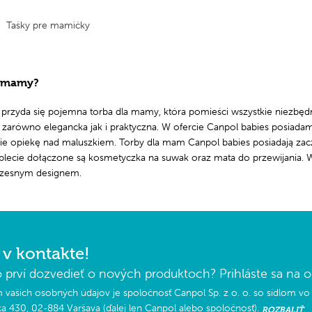
Tašky pre mamičky
a mamy?
przyda się pojemna torba dla mamy, która pomieści wszystkie niezbę
arówno elegancka jak i praktyczna. W ofercie Canpol babies posiada
e opiekę nad maluszkiem. Torby dla mam Canpol babies posiadają zacz
ecie dołączone są kosmetyczka na suwak oraz mata do przewijania. W 
oczesnym designem.
v kontakte!
 prví dozvedieť o nových produktoch? Prihláste sa na od
vašich osobných údajov je spoločnosť Canpol Sp. z o. o. so sídlom vo
ka 430, 02-884 Varšava (ďalej len Canpol alebo spoločnosť).
ROZBALIŤ