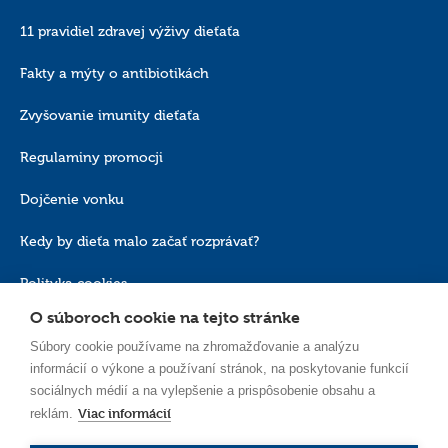
11 pravidiel zdravej výživy dieťaťa
Fakty a mýty o antibiotikách
Zvyšovanie imunity dieťaťa
Regulaminy promocji
Dojčenie vonku
Kedy by dieťa malo začať rozprávať?
Polityka cookies
O súboroch cookie na tejto stránke
Súbory cookie používame na zhromažďovanie a analýzu
informácií o výkone a používaní stránok, na poskytovanie funkcií
sociálnych médií a na vylepšenie a prispôsobenie obsahu a
Viac informácií
reklám.
SK_SK