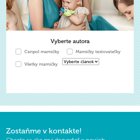
Vyberte autora
Canpol mamičky
Mamičky testovateľky
Všetky mamičky
Zostaňme v kontakte!
Chcete sa ako prví dozvedieť o nových