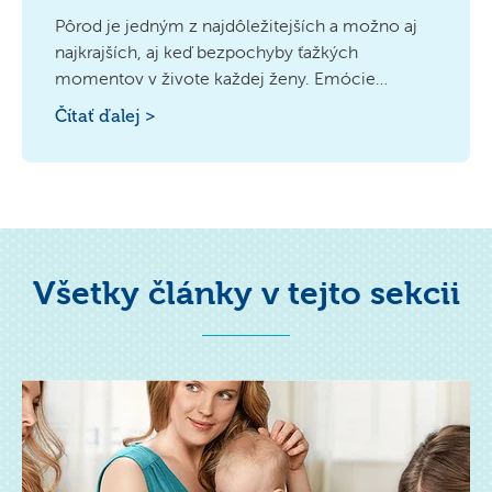
Pôrod je jedným z najdôležitejších a možno aj
najkrajších, aj keď bezpochyby ťažkých
momentov v živote každej ženy. Emócie
sprevádzajúce prvé stretnutie s bábätkom je
Čítať ďalej >
ťažké opísať. Môže to vyzerať jednoducho. Ísť do
nemocnice a porodiť dieťa. Kým však malý
človiečik príde na svet, budúca mamička musí
prejsť jednotlivými štádiami pôrodu.
Všetky články v tejto sekcii