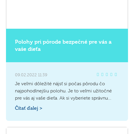
Polohy pri pôrode bezpečné pre vás a
vaše dieťa
09.02.2022 11:39
Je veľmi dôležité nájsť si počas pôrodu čo
najpohodlnejšiu polohu. Je to veľmi užitočné
pre vás aj vaše dieťa. Ak si vyberiete správnu
polohu, vaše dieťa príde na svet rýchlejšie a
Čítať ďalej >
pôrod bude oveľa plynulejší. Stačí, ak budete
správne reagovať na pohyby bábätka, ktoré sa
snaží dostať von pôrodnými cestami.