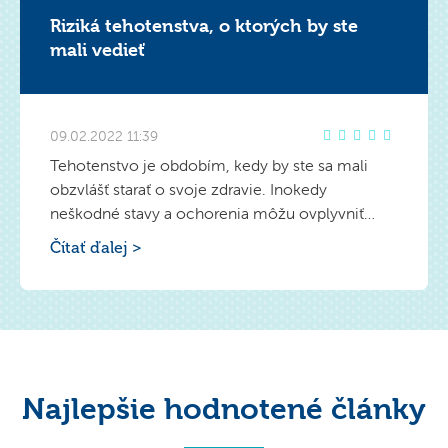
Riziká tehotenstva, o ktorých by ste
mali vedieť
09.02.2022 11:39
Tehotenstvo je obdobím, kedy by ste sa mali
obzvlášť starať o svoje zdravie. Inokedy
neškodné stavy a ochorenia môžu ovplyvniť
vývoj dieťaťa v matkinom lone.
Čítať ďalej >
Najlepšie hodnotené články