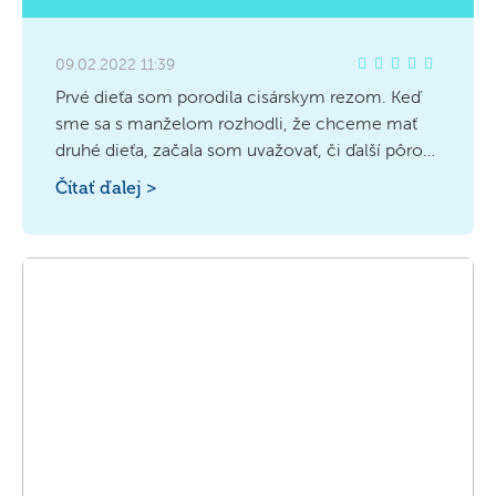
09.02.2022 11:39
Prvé dieťa som porodila cisárskym rezom. Keď
sme sa s manželom rozhodli, že chceme mať
druhé dieťa, začala som uvažovať, či ďalší pôrod
bude prebiehať rovnako. Aby som rozptýlila tieto
Čítať ďalej >
pochybnosti, spýtala som sa na to svojho lekára.