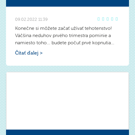
09.02.2022 11:39
Konečne si môžete začať užívať tehotenstvo!
Väčšina neduhov prvého trimestra pominie a
namiesto toho... budete počuť prvé kopnutia
vášho bábätka.
Čítať ďalej >