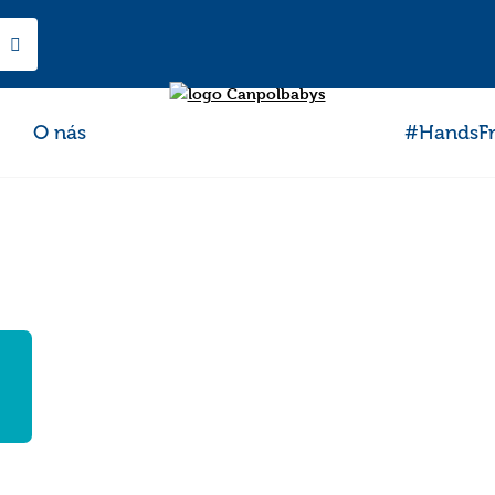
O nás
#HandsFr