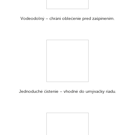
vytvorením vlastnej unikátnej kolekcie.
Vodeodolný – chráni oblečenie pred zašpinením.
Vhodné do umývačky
Odporúčaný vek od 6 mesiacov
Jednoduché čistenie – vhodné do umývačky riadu.