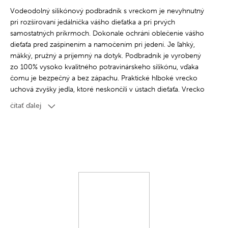
Vodeodolný silikónový podbradník s vreckom je nevyhnutný
pri rozširovaní jedálnička vášho dieťatka a pri prvých
samostatných príkrmoch. Dokonale ochráni oblečenie vášho
dieťaťa pred zašpinením a namočením pri jedení. Je ľahký,
mäkký, pružný a príjemný na dotyk. Podbradník je vyrobený
zo 100% vysoko kvalitného potravinárskeho silikónu, vďaka
čomu je bezpečný a bez zápachu. Praktické hlboké vrecko
uchová zvyšky jedla, ktoré neskončili v ústach dieťaťa. Vrecko
je navrhnuté tak, aby po naplnení jedlom zachovalo svoj tvar a
čítať ďalej
dieťa ho pri pohybe alebo stlačení náhodou nevysypalo.
Podbradník sa ľahko čistí – môžete ho opláchnuť pod tečúcou
vodou, utrieť alebo umyť v umývačke riadu.
Podbradník Canpol babies s vreckom má pohodlnú
nastaviteľnú sponu, takže veľkosť ľahko prispôsobíte krku
vášho dieťaťa. Podbradník Canpol babies s vreckom je
vyrobený z overených a bezpečných materiálov. Pri výrobe
neboli použité BPA, PVC, ftaláty ani iné škodlivé látky.
Podbradník Canpol babies s vreckom je dostupný v niekoľkých
trendy farbách a kolekciách. Doplňte súpravu riadu pre vášho
drobca o ďalšie prvky potrebné na rozšírenie jedálnička