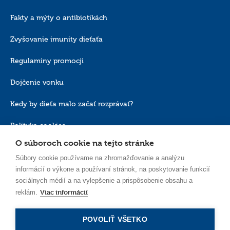
Fakty a mýty o antibiotikách
Zvyšovanie imunity dieťaťa
Regulaminy promocji
Dojčenie vonku
Kedy by dieťa malo začať rozprávať?
Polityka cookies
O súboroch cookie na tejto stránke
Súbory cookie používame na zhromažďovanie a analýzu
informácií o výkone a používaní stránok, na poskytovanie funkcií
sociálnych médií a na vylepšenie a prispôsobenie obsahu a
Viac informácií
reklám.
SK_SK
POVOLIŤ VŠETKO