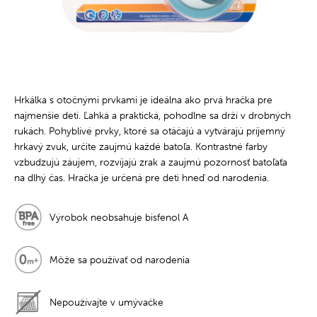
Hrkálka s otočnými prvkami je ideálna ako prvá hračka pre
najmenšie deti. Ľahká a praktická, pohodlne sa drží v drobných
rukách. Pohyblivé prvky, ktoré sa otáčajú a vytvárajú príjemný
hrkavý zvuk, určite zaujmú každé batoľa. Kontrastné farby
vzbudzujú záujem, rozvíjajú zrak a zaujmú pozornosť batoľaťa
na dlhý čas. Hračka je určená pre deti hneď od narodenia.
Výrobok neobsahuje bisfenol A
Môže sa používať od narodenia
Nepoužívajte v umývačke