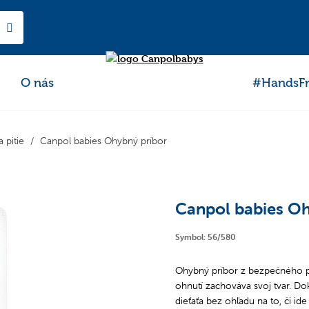
O nás
#HandsFr
 pitie
Canpol babies Ohybný príbor
Canpol babies Oh
Symbol: 56/580
Ohybný príbor z bezpečného pl
ohnutí zachováva svoj tvar. D
dieťaťa bez ohľadu na to, či id