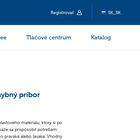
Registrovať
SK_SK
ee
Tlačové centrum
Katalog
ybný príbor
astového materiálu, ktorý si po
okáže sa prispôsobiť potrebám
e o praváka alebo ľaváka. Vhodný