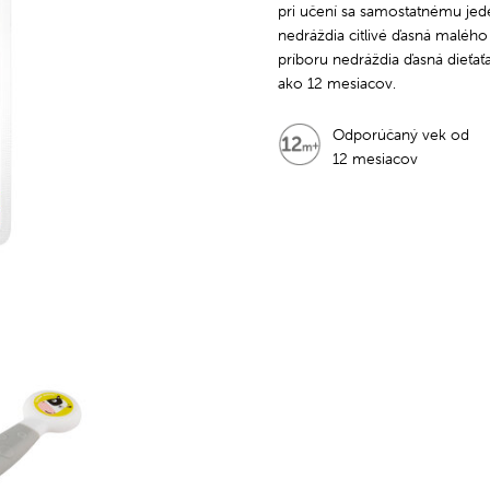
pri učení sa samostatnému jede
nedráždia citlivé ďasná malého
príboru nedráždia ďasná dieťaťa
ako 12 mesiacov.
Odporúčaný vek od
12 mesiacov