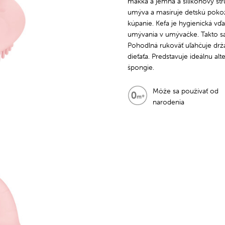
mäkká a jemná a silikónový št
umýva a masíruje detskú poko
kúpanie. Kefa je hygienická vďa
umývania v umývačke. Takto sa z
Pohodlná rukoväť uľahčuje drž
dieťaťa. Predstavuje ideálnu alt
špongie.
Môže sa používať od
narodenia