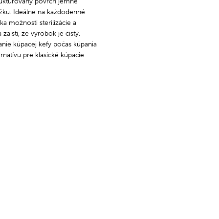
ruktúrovaný povrch jemne
žku. Ideálne na každodenné
ka možnosti sterilizácie a
aistí, že výrobok je čistý.
anie kúpacej kefy počas kúpania
ernatívu pre klasické kúpacie