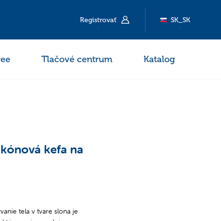
Registrovať
SK_SK
ee
Tlačové centrum
Katalog
ikónová kefa na
anie tela v tvare slona je