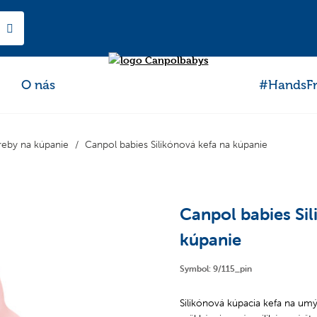
O nás
#HandsFr
reby na kúpanie
Canpol babies Silikónová kefa na kúpanie
Canpol babies Sil
kúpanie
Symbol: 9/115_pin
Silikónová kúpacia kefa na umýv