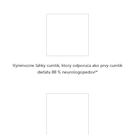
Výnimočne ľahký cumlík, ktorý odporúča ako prvý cumlík
dieťaťa 88 % neurologopédov!*