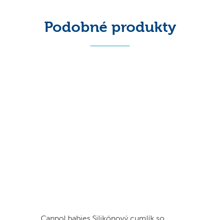
Podobné produkty
Canpol babies Silikónový cumlík so