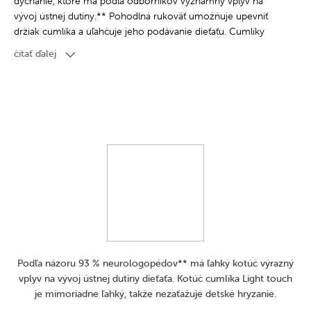
dýchanie, ktoré má podľa odborníkov významný vplyv na
vývoj ústnej dutiny.** Pohodlná rukoväť umožňuje upevniť
držiak cumlíka a uľahčuje jeho podávanie dieťaťu. Cumlíky
Light touch sa ľahko udržiavajú čisté vďaka modernému
čítať ďalej
puzdru, ktoré možno použiť na uskladnenie, ako aj na rýchlu a
pohodlnú dezinfekciu v mikrovlnnej rúre. Stačí len trochu vody
a dve minúty, aby boli cumlíky hygienicky čisté. Cumlíky Light
touch sú k dispozícii v niekoľkých jedinečných kolekciách
inšpirovaných trendmi a rôznych veľkostiach – rastú spolu s
vaším dieťaťom.
Výrobok neobsahuje bisfenol A
Odporúčaný vek 0 – 6 m
Môže sa používať v parnom sterilizátore
Podľa názoru 93 % neurologopédov** má ľahký kotúč výrazný
vplyv na vývoj ústnej dutiny dieťaťa. Kotúč cumlíka Light touch
je mimoriadne ľahký, takže nezaťažuje detské hryzanie.