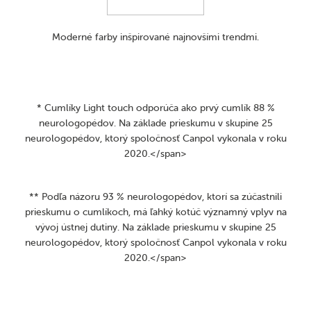
Moderné farby inšpirované najnovšími trendmi.
* Cumlíky Light touch odporúča ako prvý cumlík 88 %
neurologopédov. Na základe prieskumu v skupine 25
neurologopédov, ktorý spoločnosť Canpol vykonala v roku
2020.</span>
** Podľa názoru 93 % neurologopédov, ktorí sa zúčastnili
prieskumu o cumlíkoch, má ľahký kotúč významný vplyv na
vývoj ústnej dutiny. Na základe prieskumu v skupine 25
neurologopédov, ktorý spoločnosť Canpol vykonala v roku
2020.</span>