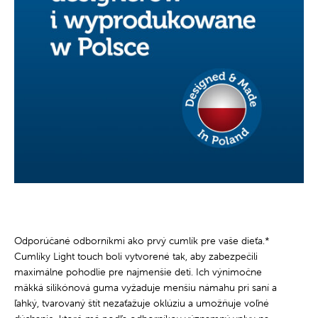
Odporúčané odborníkmi ako prvý cumlík pre vaše dieťa.*
Cumlíky Light touch boli vytvorené tak, aby zabezpečili
maximálne pohodlie pre najmenšie deti. Ich výnimočne
mäkká silikónová guma vyžaduje menšiu námahu pri saní a
ľahký, tvarovaný štít nezaťažuje oklúziu a umožňuje voľné