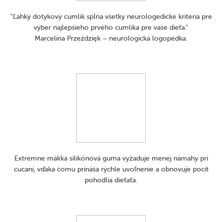
"Ľahký dotykový cumlík spĺňa všetky neurologedické kritériá pre
výber najlepšieho prvého cumlíka pre vaše dieťa."
Marcelina Przeździęk – neurologická logopédka.
Extrémne mäkká silikónová guma vyžaduje menej námahy pri
cucaní, vďaka čomu prináša rýchle uvoľnenie a obnovuje pocit
pohodlia dieťaťa.