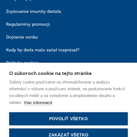
Zvyšovanie imunity dieťaťa
Regulaminy promocji
Dojčenie vonku
Kedy by dieťa malo začať rozprávať?
Polityka cookies
O súboroch cookie na tejto stránke
Súbory cookie používame na zhromažďovanie a analýzu
informácií o výkone a používaní stránok, na poskytovanie funkcií
sociálnych médií a na vylepšenie a prispôsobenie obsahu a
Viac informácií
reklám.
SK_SK
POVOLIŤ VŠETKO
ZAKÁZAŤ VŠETKO